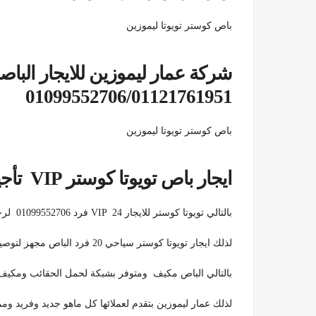
باص كوستر تويوتا ليموزين
شركة عمار ليموزين للايجار الباص
01099552706/01121761951
باص كوستر تويوتا ليموزين
ايجار باص تويوتا كوستر VIP تأجير كوستر 2020 01099552706
بالتالي تويوتا كوستر للايجار VIP 24 فرد 01099552706 لرحلات شرم الشيخ ، الغردقة ، دهب ، الجونة ، دهب ..
لذلك ايجار تويوتا كوستر سياحي 20 فرد الباص مجهز لتوصيلات السياحيه من الاهرة والي جميع المنتجعات السياحية
بالتالي الباص مكيف ومتوفر بشبكة لحمل الحقائب ومكيف 
لذلك عمار ليموزين بتقدم لعملائها كل ماهو جديد وفريد ومميز لعملائه