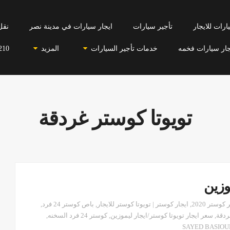
رات للايجار
تأجير سيارات
ايجار سيارات في مدينة نصر
نقل
جار سيارات فخمه
خدمات تأجير السيارات
المزيد
210
تويوتا كوستر غردقة
وزين
,
ايجار كوستر | تويوتا كوستر للايجار
,
باص كوستر 24 فرد
,
ردقة
,
سعر ايجار تويوتا كوستر/ايجار ليموزين
,
كوستر 24 فرد السخنه
,
SAYED BASIO