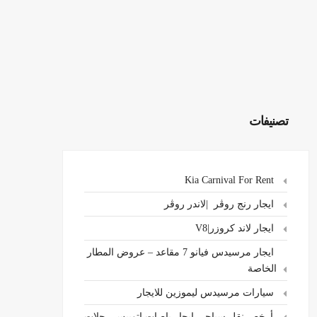
تصنيفات
Kia Carnival For Rent
ايجار رنج روڤر |لاندر روڤر
ايجار لاند كروزر|V8
ايجار مرسيدس فيانو 7 مقاعد – عروض المطار
الخاصة
سيارات مرسيدس ليموزين للايجار
،أرخص نقل سياحي ايجار باصات اتوبيس رحلات