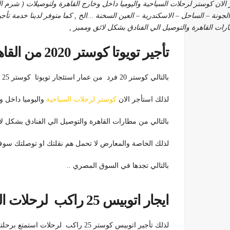
الان كوستر لرحلات السياحية واليوميا داخل وخارج القاهرة ولتوصيلات ( شرم ا
الجونة – الساحل – الاسكندرية – العين السخنة …الخ , كما متوفر لدينا خدمة تأجي
ات القاهرة والتوصيل الي الفنادق بشكل لائق ومميز ,
تأجير تويوتا كوستر 2020 من القاهرة والي الجونة 01099552706
بالتالي كوستر 20 فرد من عمار استئجار تويوتا كوستر 25 و 21 راكب 01099552706 سعر ايجار تويوتا كوستر/ايجار ليموزين
لذلك استأجر الان
كوستر لرحلات السياحية
واليوميا داخل وخ
بالتالي من مطارات القاهرة والتوصيل الي الفنادق بشكل لا
لذلك الخاصة والمعارض لا تحمل هم نقلتك او توصلتك سوف
بالتالي تجدها في السوق المصري ..
ايجار اتوبيس 25 راكب لرحلات السياحية والسفريات 01099552706
لذلك تأجير اتوبيس كوستر 25 راكب لرحلات استمتع برحلتك او نقلتك مع شركة تورست – لنقل السياحي استمتع باسعارنا