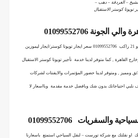
لشيخ – الغردقة – دهب –
ر تويوتا كوستر الاستقبال
ارج القاهرة , كما متوفر لدينا خدمة تأجير تويوتا كوستر الاستقبال
ئق ومميز , ومتوفر لدينا حضور المؤتمرات والايفنتات لشركات
 نلبي احتياجاتك بدون شك وبافضل خدمة مقدمة وبااسعار لا