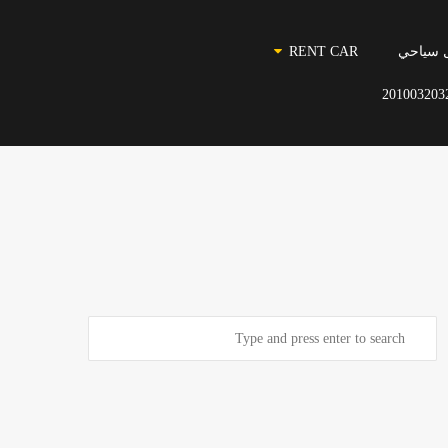
 سياحي
RENT CAR
201003203