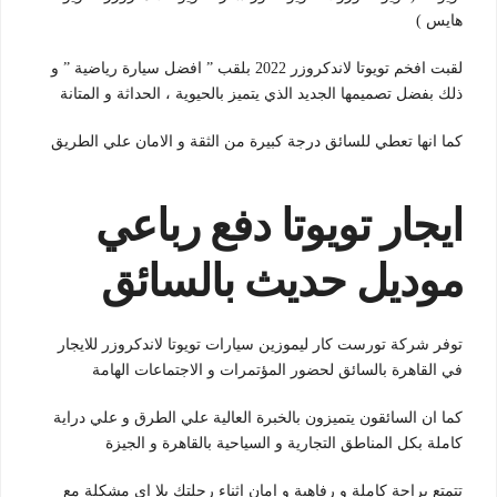
هايس )
لقبت افخم تويوتا لاندكروزر 2022 بلقب ” افضل سيارة رياضية ” و
ذلك بفضل تصميمها الجديد الذي يتميز بالحيوية ، الحداثة و المتانة
كما انها تعطي للسائق درجة كبيرة من الثقة و الامان علي الطريق
ايجار تويوتا دفع رباعي
موديل حديث بالسائق
توفر شركة تورست كار ليموزين سيارات تويوتا لاندكروزر للايجار
في القاهرة بالسائق لحضور المؤتمرات و الاجتماعات الهامة
كما ان السائقون يتميزون بالخبرة العالية علي الطرق و علي دراية
كاملة بكل المناطق التجارية و السياحية بالقاهرة و الجيزة
تتمتع براحة كاملة و رفاهية و امان اثناء رحلتك بلا اي مشكلة مع