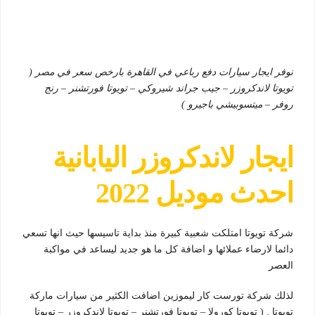
نوفر ايجار سيارات دفع رباعي في القاهرة بارخص سعر في مصر (
تويوتا لاندكروزر – جيب جراند شيروكي – تويوتا فورتشنر – رنج
روفر – ميتسوبيشي باجيرو )
ايجار لاندكروزر اليابانية
احدث موديل 2022
شركة تويوتا امتلكت شعبية كبيرة منذ بداية تاسيسها حيث انها تسعي
دائما لارضاء عملائها و اضافة كل ما هو جديد ليساعد في مواكبة
العصر
لذلك شركة تورست كار ليموزين اضافت الكثير من سيارات ماركة
تويوتا . ( تويوتا كورولا – تويوتا فورتشنر – تويوتا لاندكروزر – تويوتا