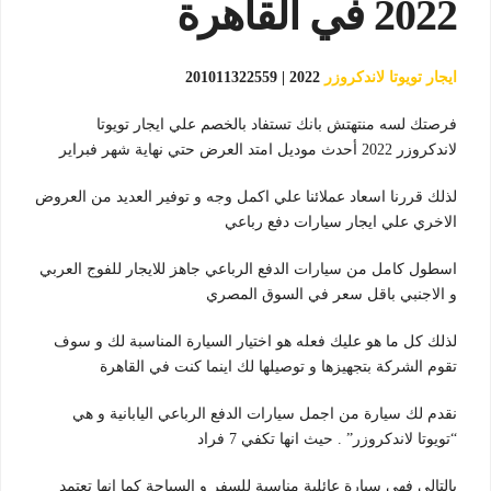
2022 في القاهرة
ايجار تويوتا لاندكروزر
2022 | 201011322559
فرصتك لسه منتهتش بانك تستفاد بالخصم علي ايجار تويوتا
لاندكروزر 2022 أحدث موديل امتد العرض حتي نهاية شهر فبراير
لذلك قررنا اسعاد عملائنا علي اكمل وجه و توفير العديد من العروض
الاخري علي ايجار سيارات دفع رباعي
اسطول كامل من سيارات الدفع الرباعي جاهز للايجار للفوج العربي
و الاجنبي باقل سعر في السوق المصري
لذلك كل ما هو عليك فعله هو اختيار السيارة المناسبة لك و سوف
تقوم الشركة بتجهيزها و توصيلها لك اينما كنت في القاهرة
نقدم لك سيارة من اجمل سيارات الدفع الرباعي اليابانية و هي
“تويوتا لاندكروزر” . حيث انها تكفي 7 فراد
بالتالي فهي سيارة عائلية مناسبة للسفر و السياحة كما انها تعتمد