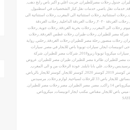
يران
,
جدول رحلات مصرللطيران
,
جربت اغلي و اكبر باص رايح دهب
,
قة
,
خدمات نقل باصي
,
خدمات نقل كبار الشخصيات في اسطنبول
,
,
رحلات استثنائية
,
رحلات استثنائية الى المغرب
,
رحلات استثنائية الى
,
رحلات الغردقة ٢٠٢٠
,
رحلات الغردقة الداخلية
,
رحلات الغردقة
يوم
,
رحلات الى المغرب
,
رحلات بحرية الغردقة
,
رحلات جوية
,
رحلات
شركة مصر للطيران
,
رحلات طيران
,
رحلات غطس الغردقة
,
رحلات
ران
,
رحلات منصور
,
رحلة مصر للطيران رحلات الغردقة
,
رحلتي
,
رواية
حى اتوبيسات ايجار
,
سيارات تويوتا باص للايجار في مصر
,
سيارات
يارات ميكروبا تويوتا زيرو2018
,
شركات مصر للطيران
,
شركة
ت مصر للطيران
,
طائرة مصر للطيران
,
طيران مصر للطيران
,
عروض
مرسيديس رحلات
,
علي بابا تايلند
,
عودة الرحلات من و الى المغرب
,
ر
,
كوستر 2019
,
كوستر 2020
,
كوستر للايجار
,
كوستر للايجار بالرياض
,
,
للايجار باص 33 للرحلات لسياحية
,
لوازم رحلات
,
مرسيدس
,
مصر
,
مصر الطيران
,
مصر رحلات مصر للطيران
,
يني باص للايجار
,
مقناص
,
مكتب ايجار اتوبيسات
,
ميكروباص
,
SAY