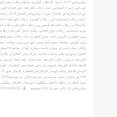
ميكروباص 2019
,
جدول الرحلات البحرية
,
جدول رحلات مصر للط
جو باص
,
حتى 4 أشخاص
,
حجز رحلات الغردقة
,
حجز فنادق الغرد
دورات ميكروباص للايجار
,
دورات ميكروباص للايجار 2020
,
رحلات
تركيا
,
رحلات اسثتنائية الى
,
رحلات العمرة
,
رحلات الغردقة 2013
بالانتقالات
,
رحلات الغردقة للمصريين
,
رحلات الغردقه
,
رحلات الف
جوية استثنائية
,
رحلات حول العالم
,
رحلات داخل الغردقة
,
رحلات 
مصر للطيران اليوم
,
رحلات مصر للطيران غدا
,
رحلات مصرللطي
رولر كوستر
,
سبانجا
,
سعر ايجار ميني باص في مصر
,
سياحه
,
سيا
زفاف
,
سيارة جديدة
,
سيارة خاصة
,
سيارة عوائل
,
شاهد كا اسعار س
البتول ليموزين توفر سيارات فخمة
,
شركة مصر للطيران
,
طائرا
الغردقة
,
عروض رحلات الغردقة
,
عقد ايجار
,
عقد ايجار اتوبيس 
فارهة
,
فنادق الغردقة
,
فوتون اير باص
,
قصة مصر للطيران
,
كوست
كوستر للايجار بمكة
,
كوستر للايجار في القاهرة
,
للايجار باص 33 بسائق
600 من جولدن باص
,
مرسيدس سبرنتر خاص
,
مرسيدسE200 ميكروباص 14 راكب
مصر للطيران
,
مطار بانكوك
,
مطلوب اتوبيسات للايجار
,
مطلوب م
ميكروباص 14 راكب موديل 2016 تقسيط
ED BASIOUNY