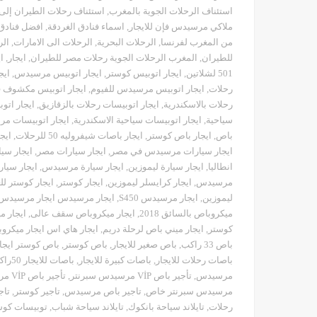
استئناف الرحلات الجوية بالمغرب
,
استئناف رحلات الطيران إلى
ملاكي مرسيدس فإن للايجار
,
اسماء فنادق الغردقة
,
افضل فنادق 
من المغرب لفرنسا
,
الرحلات البحرية
,
الرحلات الى الامارات
,
الر
للطيران
,
المغرب الرحلات الجوية رحلات مصر للطيران
,
ايجار
,
اي
501 لشلاتين
,
ايجار اتوبيس كوستر
,
ايجار اتوبيس مرسيدس
,
ايج
رحلات
,
ايجار اتوبيس مرسيدس للفيوم
,
ايجار اتوبيس مكشوف 
رحلات بالاسكندرية
,
ايجار اتوبيسات رحلات بالزقازيق
,
ايجار ات
سياحية
,
ايجار اتوبيسات سياحية الاسكندرية
,
ايجار اتوبيسات مرسيدس
باص
,
ايجار باص كوستر
,
ايجار باصات شيفروليه 50 للرحلات
,
ايج
ايجار سيارات مرسيدس في مصر
,
ايجار سيارات مصر
,
ايجار سي
انطاليا
,
ايجار سيارة ليموزين
,
ايجار سيارة مرسيدس
,
ايجار سيار
مرسيدس
,
ايجار كرايسلر ليموزين
,
ايجار كوستر
,
ايجار كوستر لل
ليموزين
,
ايجار مرسيدس S450
,
ايجار مرسيدس ايجار مرسيدس ب
ميكروباص بالسائق 2018
,
ايجار ميكروباص سقف عالى
,
ايجار م
كوستر
,
ايجار ميني باص لرحلة دريم
,
ايجار هاي اس ايجار ميكرو
باص 33 راكب
,
باص صغير للايجار
,
باص كوستر
,
باص كوستر ايجا
باصات رحلات للايجار
,
باصات كبيرة للايجار
,
باصات للايجار 50راكب
مرسيدس
,
تأجير باص VİP مرسيدس سبرنتر
,
تأجير باص VİP مرسيدس سبرنتر مع سائق
مرسيدس سبرنتر خاص
,
تاجير باص مرسيدس
,
تاجير كوستر
,
تاج
رحلات
,
تايلاند سياحة بانكوك
,
تايلاند سياحة شباب
,
توبيسات كوست