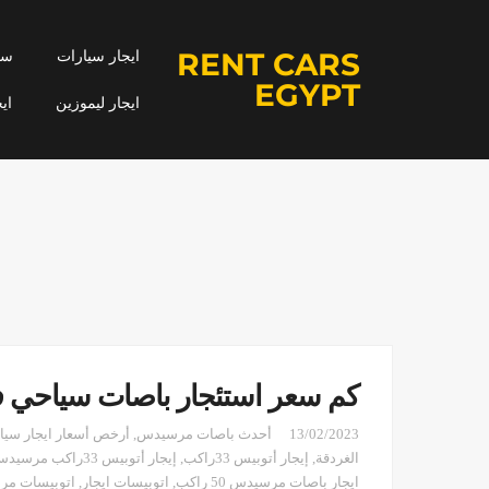
RENT CARS
ايجار سيارات
سيا
EGYPT
ايجار ليموزين
اي
كم سعر استئجار باصات سياحي ف
13/02/2023
أحدث باصات مرسيدس
,
أرخص أسعار ايجار سيا
الغردقة
,
إيجار أتوبيس 33راكب
,
إيجار أتوبيس 33راكب مرسيدس
ايجار باصات مرسيدس 50 راكب
,
اتوبيسات ايجار
,
اتوبيسات مرس