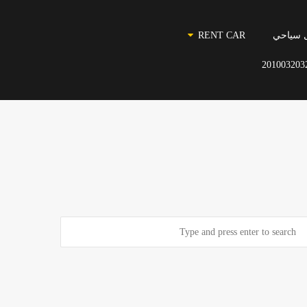
 سياحي
RENT CAR
201003203