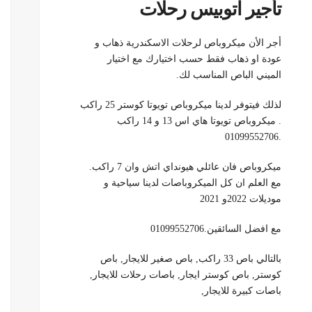
تأجير اتوبيس رحلات
أجر الأن ميكروباص لرحلات الاسكندرية ذهاب و
عودة او ذهاب فقط حسب اختيارك مع اختيار
الميني الباص المناسب لك.
لذلك فيتوفر لدينا ميكروباص تويوتا كوستر 25 راكب
. ميكروباص تويوتا هاي اس 13 و 14 راكب
.01099552706
ميكروباص فان عائلي هيونداي اتش وان 7 راكب.
مع العلم ان كل الميكروباصات لدينا سياحية و
موديلات 2022و 2021
مع افضل السائقين.01099552706
بالتالي باص 33 راكب, باص صغير للايجار, باص
كوستر, باص كوستر ايجار, باصات رحلات للايجار,
باصات كبيرة للايجار,