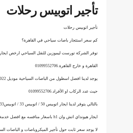
تأجير اتوبيس رحلات
تأجير اتوبيس رحلات
كم سعر استئجار باصات سياحي في القاهرة؟
توفر الشركة تورست ليموزين للنقل السياحي ارخص ايجار
القاهرة و خارج القاهرة.01099552706
يوجد لدينا افضل اسظول من الباصات السياحية موديل 2022و 2021 مناسبة لجميع الفئات و المجموعات و
حيث عدد الركاب او الأفراد.01099552706
بالتالي يتوفر لدينا ايجار اتوبيس 50 / اتوبيس 33 / اتوبيس33 تويوتا هاي اس / ايجار تويوتا كوستر /
ايجار هيونداي اتش وان h1 باسعار منافسه مع افضل خدمة بأقل سعر.01099552706
لا يوجد سعر ثابت حول تأجير الميكروباصات و الباصات السيا