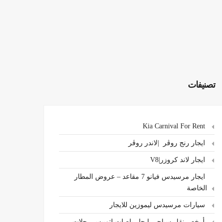
تصنيفات
Kia Carnival For Rent
ايجار رنج روڤر |لاندر روڤر
ايجار لاند كروزر|V8
ايجار مرسيدس فيانو 7 مقاعد – عروض المطار
الخاصة
سيارات مرسيدس ليموزين للايجار
،أرخص نقل سياحي ايجار باصات اتوبيس رحلات