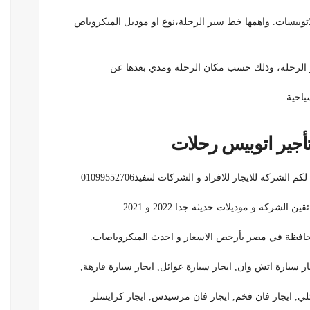
اتوبيسات. واهمها خط سير الرحلة،نوع او موديل الميكروباص
الرحلة،
وذلك حسب مكان الرحلة ومدي بعدها عن
ياحية.
كة للايجار للافراد و الشركات لتنفيذ01099552706
كة و موديلات حديثة جدا 2022 و 2021.
محافظة في مصر بأرخص الاسعار و احدث الميكروباصات.
سيارة اتش وان, ايجار سيارة عوائل, ايجار سيارة فارهة,
ئلي, ايجار فان فخم, ايجار فان مرسيدس, ايجار كرايسلر