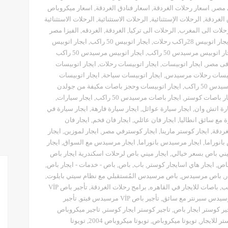
 مصر
,
اسعار رحلات الغردقة
,
اسعار فنادق الغردقة
,
اسعار ميكروباص
الغردقة
,
الرحلات الإستثنائية
,
الرحلات الاستثنائية
,
الرحلات الاستثنائية
حلات الى المغرب
,
الرحلات الى تركيا
,
الغردقة
,
الغردقه
,
الفيزا مصر
جار اتوبيس 28راكب رحلات
,
ايجار اتوبيس 50 راكب
,
ايجار اتوبيس
ار اتوبيس مرسيدس 50 راكب
,
ايجار اتوبيس مرسيدس 50 راكب
فى مصر
,
ايجار اتوبيسات
,
ايجار اتوبيسات رحلات
,
ايجار اتوبيسات
وبيسات رحلات مرسيدس
,
ايجار اتوبيسات سياحة
,
ايجار اتوبيسات
 50 راكب
,
ايجار اتوبيسات وحجز باصات مكيفة من جولدن
ار باصات كوستر
,
ايجار باصات مرسيدس 50 راكب
,
ايجار سيارات
,
ارة اتش وان
,
ايجار سيارة عوائل
,
ايجار سيارة فارهة
,
ايجار سيارة في
ة مع سائق انطاليا
,
ايجار فان عائلي
,
ايجار فان فخم
,
ايجار فان
غردقة
,
ايجار كوستر مارينا
,
ايجار كوسترفي مصر
,
ايجار لموزين
,
ايجار
انوراما
,
ايجار مرسيدس بانوراما
,
ايجار مرسيدس مع السواق
,
ايجار
يني باص بسعر خيالي
,
ايجار ميني باص لرحلات اسكندرية ايجار باص
باص
,
ايجار هاي اسايجار كوستر
,
باب
,
باص
,
باص - خدمات - ايجار باص
,
ر
,
باص مرسيدس
,
باص مرسيدس المُستقبلي مع نظام سيتي بايلوت
,
,
باصات للايجار في القاهره
,
برامج رحلات الغردقة
,
تأجير باص VİP
,
تأجير باص VİP مرسيدس فيتو
,
تأجير
ير كوستر ايجار باص
,
تاجير كوستر ايجار كوستر
,
تاجير ميكروباص
ر للايجار
,
تويوتا ميكروباص
,
تويوتا ميكروباص 2004
,
تويوتا