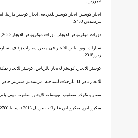
ليموزين,
ايجار كوستر, ايجار كوستر للغردقة, ايجار كوستر مارينا, ا
مرسيدس S450,
دورات ميكروباص للايجار, دورات ميكروباص للايجار 2020, رواية رولر كوستر, سبانجا, سعر ايجار ميني باص في مصر,
سيارات تويوتا باص للايجار في مصر, سيارات زفاف, سيارة 
زيرو2018,
كوستر للايجار, كوستر للايجار بالرياض, كوستر للايجار بمكة, كوست
للايجار باص 33 للرحلات لسياحية, مرسيدس سبرنتر خاص, مرسيدسe200 ميكروباص 14 راكب,
مطار بانكوك, مطلوب اتوبيسات للايجار, مطلوب ميني باص
ميكروباص, ميكروباص 14 راكب موديل 2016 تقسيط.01099552706