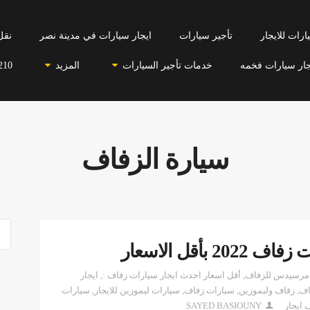
رات للايجار
تأجير سيارات
ايجار سيارات في مدينة نصر
نقل
جار سيارات فخمه
خدمات تأجير السيارات
المزيد
210
سيارة الزفاف
أقل الاسعار
 مرسيدس للزفاف
,
أقل اسعار احدث ايجار سيارات زفاف :
,
ايجار
اف
,
زفاف وليموزين
,
سيارات زفاف
,
سيارات ليموزين للايجار
,
سيارات
 ايجار
SAYED BASIOUNY