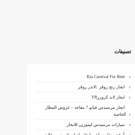
تصنيفات
Kia Carnival For Rent
ايجار رنج روڤر |لاندر روڤر
ايجار لاند كروزر|V8
ايجار مرسيدس فيانو 7 مقاعد – عروض المطار
الخاصة
سيارات مرسيدس ليموزين للايجار
،أرخص نقل سياحي ايجار باصات اتوبيس رحلات