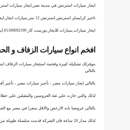
ايجار سيارات استرتش في مدينة نصر,ايجار سيارات استرت
تاجير كرايسلر استرتش,استرتش 12 متر,سيارات ايجار,ايجار z4,ايجار m6,,إيجار سيارات ليموزين,ايجار مرسيدس زفاف.
ايجار سيارات,سيارات للايجار,تورست كار 01100092199,ايجار سيارات 01100092199,تاجير سيارات زفه,عربيات افراح,
افخم انواع سيارات الزفاف و الح
بالتالي
بالتالي ايجار سيارات مصر ، تأجير سيارات مصر ، تأجير أ
لذلك والتي حازت علي ثقة العروسين والمقبلين علي حفلات
بالتالي عروضنا بانه الارخص والاقل سعرا في مصر مع الجو
لذلك مدار 24 ساعة فان الشركة قدمت سلسلة طويلة من خدمات الزفاف والافراح لكافة عملائه بالتالي