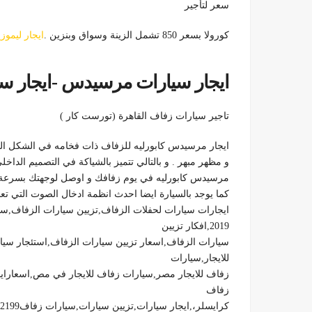
سعر لتأجير
كورولا بسعر 850 تشمل الزينة وسواق وبنزين .
ايجار ليمو
ايجار سيارات مرسيدس -ايجار س
تاجير سيارات زفاف القاهرة (تورست كار )
ايجار مرسيدس كابورليه للزفاف ذات فخامه في الشكل الخ
و مظهر مبهر . و بالتالي تتميز بالشياكة في التصميم الداخل
مرسيدس كابورليه في يوم زفافك و اوصل لوجهتك بسرعة و دون تاخير مع نظام and
كما يوجد بالسيارة ايضا احدث انظمة ادخال الصوت التي تع
ايجارات سيارات لحفلات الزفاف,تزيين سيارات الزفاف,سيا
2019,افكار تزيين
سيارات الزفاف,اسعار تزيين سيارات الزفاف,استئجار سيا
للايجار,سيارات
زفاف للايجار مصر,سيارات زفاف للايجار في مص,اسعارايج
زفاف
كرايسلر،,ايجار سيارات,تزيين سيارات,سيارات زفاف01100092199