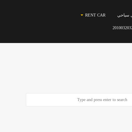
 سياحي
RENT CAR
201003203