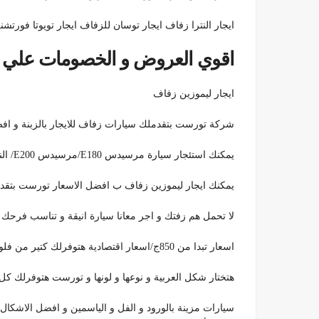
ايجار النترا زفاف ايجار توسان للزفاف ايجار تويوتا فورتشنر 22
اقوي العروض و الخصومات علي استئ
ايجار ليموزين زفاف
شركة تورست بتقدملك سيارات زفاف للايجار بالزبنة و افض
يمكنك استئجار سيارة مرسيدس E180/مرسيدس E200/ النترا CN7/توسان/تويوتا كورولا
يمكنك ايجار ليموزين زفاف ب افضل الاسعار تورست بتقدم
لا تحمل هم زفتك و اجر معانا سيارة انيقة و تناسب فرحك افض
اسعار تبدا من 850ج/اسعار اقتصادية هتوفرلك كتير من فلوسك لذلك
هتختار شكل العربية و نوعها و لونها و تورست هتوفرلك كل م
سيارات مزينة بالورود و الفل و الياسمين و افضل الاشكال/