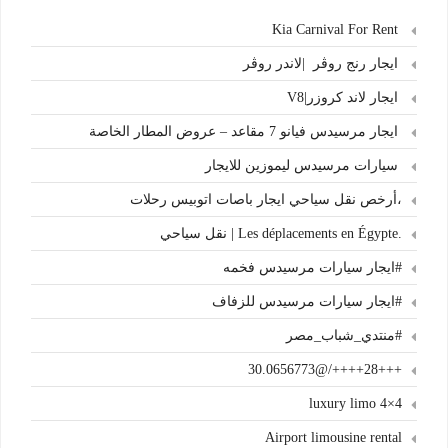
Kia Carnival For Rent
ايجار رنج روڤر |لاندر روڤر
ايجار لاند كروزر|V8
ايجار مرسيدس فيانو 7 مقاعد – عروض المطار الخاصة
سيارات مرسيدس ليموزين للايجار
،أرخص نقل سياحي ايجار باصات اتوبيس رحلات
.Les déplacements en Égypte | نقل سياحي
#ايجار سيارات مرسيدس فخمه
#ايجار سيارات مرسيدس للزفاف
#منتدي_شباب_مصر
+++28++++/@30.0656773
4×4 luxury limo
Airport limousine rental