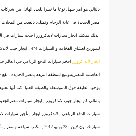
بالتالي هو امر سهل نوعا ما نظرا للعدد الهائل من شركا
مصر الجديدة فى غاية الزحام وتمتلئ بالعديد من المحلات و 
لذلك يمكنك ايجار سيارات لاندكروزر احدث سيارات في 
ليموزين لعشاق الفخامه و السيارات 4*4 , ايجار جيب لاندكروزر , كم ايجار جيب لاندكروزر , تأجير سيارات لاند كروزر .
ايجار لاند كروزر
افخم سيارات الدفع الرباعي في العالم في
العاصمة المصريةوتتبع لمنطقة النزهة بمصر الجديدة . تقع 
بوجود الطبقة فوق المتوسطة والطبقة العليا، كما أنها تحتو
بالتالي كم ايجار جيب لاندكروزر , ايجار سيارات مصرالجديدة
سيارات الدفع الرباعي , لاندكروزر ايجار , تأجير سيارات
سيارتك اون لاين , 28 يونيو 2012 , مكتب سياحة وسفر , تأجير سيارات القاهرة شيراتون ,ايجار سيارات شهري رخيص .