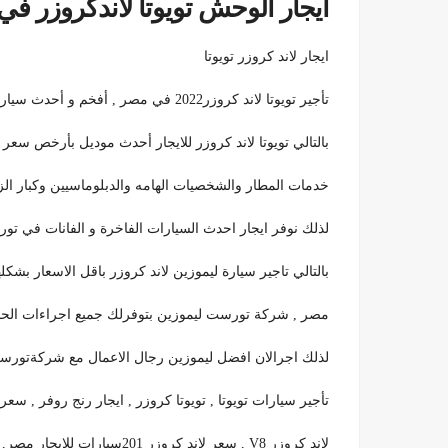
ايجار الوحش تويوتا لاندكروزر في مصر92199
ايجار لاند كروزر تويوتا
تأجير تويوتا لاند كروزر2022 في مصر , أفخم و أحدث سيارات لاند كروزر دفع رباعى 4×4 فى مصر من تورست ليموزين.
بالتالي تويوتا لاند كروزر للايجار أحدث موديل بأرخص سع
خدمات المطار والشخصيات الهامه والدبلوماسيين وكبار الزوا
لذلك نوفر ايجار احدث السيارات الفاخرة و الفانات في ت
بالتالي تاجير سيارة ليموزين لاند كروزر باقل الاسعار بشكل
مصر , شركة تورست ليموزين بتوفرلك جميع اجراءات الحماية و التا
لذلك اجرالان افضل ليموزين رجال الاعمال مع شركةتورست
تأجير سيارات تويوتا , تويوتا كروزر , ايجار رنج روفر , سعر ل
لاند كروزر V8 , سعر لاند كروزر 201سيارات للايجار مصر, سيارات للايجار بدون تأمين , سيارات اعراس للايجار , سيارات