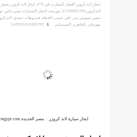
ايجار لاند كروزر أفضل السيارت في 4*4
,
ايجار لاند كروزر بسعر
لاندكروزر01100092199
,
تورست لايجار السيارات ميني باص
,
تو
مصر
,
سوسن بدر
,
علي حسب الخطه
,
فيديوهات حمدي
,
لاند كروزر١
مهرجان_القاهره_السينمايي
SAYED BASIOUNY
ايجار سيارة لاند كروزر .. مصر الجديدة https://rentcarsegypt.com/