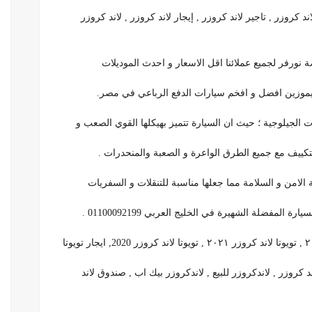
 كروزر , تاجير لاند كروزر , إيجار لاند كروزر , لاند كروزر
 نورفر لجميع عملائنا اقل الاسعار و احدث الموديلات
موزين افضل و افخم سيارات الدفع الرباعي في مصر.
ت الجيلوجية ؛ حيث ان السيارة تتميز بهيكلها القوي الصعب و
لتكييف مع جميع الطرق الواعرة و الصعبة والمنحدرات .
المفضلة الشهيرة في الخليج العربي 01100092199 .
كروزر4*4 , لاند كروزر٢٠٢١ , لاندكروزر٢٠٢٢ , 2020لاند كروزر , لاندكروزر للبيع , لاندكروزر بيك اب , صندوق لاند