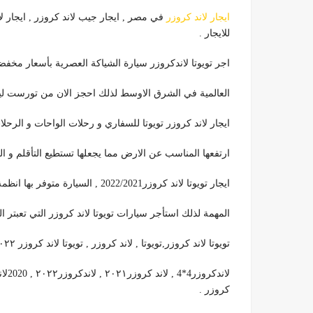
ايجار لاند كروزر
في مصر , ايجار جيب لاند كروزر , ايجار لاند
للايجار .
اجر تويوتا لاندكروزر سيارة الشياكة العصرية بأسعار مخفضة
العالمية في الشرق الاوسط لذلك احجز الان من تورست لي
ايجار لاند كروزر تويوتا للسفاري و رحلات الواحات و الرحلا
ارتفعها المناسب عن الارض مما يجعلها تستطيع التأقلم و ا
ايجار تويوتا لاند كروزر2022/2021 , السيارة متوفر بها انظمة الامن و السلامة مما جعلها مناسبة للتنقلات و السفريات
المهمة لذلك استأجر سيارات تويوتا لاند كروزر التي تعبتر السيارة 
تويوتا لاند كروزر,تويوتا , لاند كروزر , تويوتا لاند كروزر ٢٠٢٢ , تويوتا لاند كروزر ٢٠٢١ , تويوتا لاند كروزر 2020, ايجار تويوتا
لاند
كروزر .