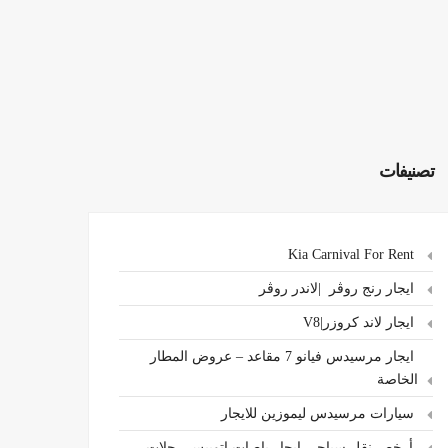
تصنيفات
Kia Carnival For Rent
ايجار رنج روڤر |لاندر روڤر
ايجار لاند كروزر|V8
ايجار مرسيدس فيانو 7 مقاعد – عروض المطار
الخاصة
سيارات مرسيدس ليموزين للايجار
،أرخص نقل سياحي ايجار باصات اتوبيس رحلات