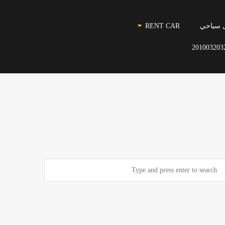
 سياحي
RENT CAR
201003203