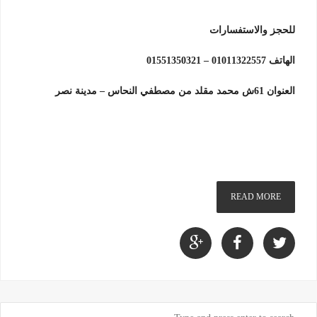
للحجز والاستفسارات
الهاتف 01011322557 – 01551350321
العنوان 61ش محمد مقلد من مصطفي النحاس – مدينة نصر
READ MORE