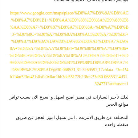
https://www.google.com/maps/place/%D8%A7%D9%8A%D8%AC
%D8%A7%D8%B1+%D8%AA%D9%88%D9%8A%D9%88%D8
%AA%D8%A7+%D9%87%D8%A7%D9%8A+%D8%A7%D8%B
3+%D8%8C+%D8%A7%D9%8A%D8%AC%D8%A7%D8%B1+
%D9%87%D9%8A%D9%88%D9%86%D8%AF%D8%A7%D9%
8A+%D8%A7%D8%AA%D8%B4+%D9%88%D8%A7%D9%86+
%D8%8C+%D8%A5%D9%8A%D8%AC%D8%A7%D8%B1+%D
9%85%D9%8A%D9%83%D8%B1%D9%88%D8%A8%D8%A7%
D8%B5%E2%80%AD/@30.068531,31.3269597,17z/data=!3m1!4
b1!4m5!3m4!1s0x0:0x8ac1bb3da55172b2!8m2!3d30.068531!4d31.
324771?authuser=1
لذلك تأجير السيارات في مصر اصبح اسهل و اسرع الان بسبب توافر
مواقع الحجز
المختلفة عن طريق الانترنت ، التي تسهل امور الحجز عن طريق
ضغطة واحدة .