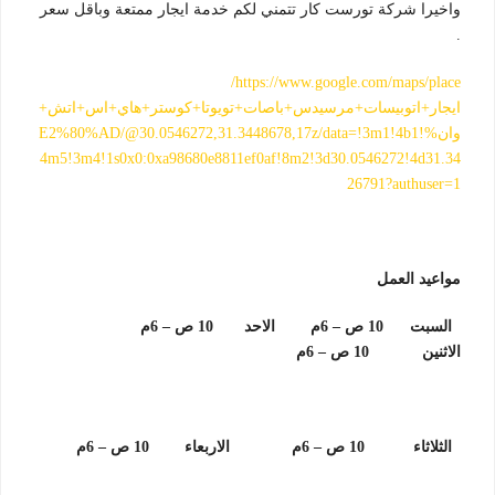
واخيرا شركة تورست كار تتمني لكم خدمة ايجار ممتعة وباقل سعر
.
https://www.google.com/maps/place/
ايجار+اتوبيسات+مرسيدس+باصات+تويوتا+كوستر+هاي+اس+اتش+
وان%E2%80%AD/@30.0546272,31.3448678,17z/data=!3m1!4b1!
4m5!3m4!1s0x0:0xa98680e8811ef0af!8m2!3d30.0546272!4d31.34
26791?authuser=1
مواعيد العمل
السبت 10 ص – 6م الاحد 10 ص – 6م
الاثنين 10 ص – 6م
الثلاثاء 10 ص – 6م
الاربعاء 10 ص – 6م