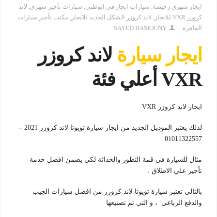
ايجار شهري رخيصة
,
سيارات ايجار في ابوظبي
,
سيارات تأجير شهري
,
لاند
كروزر VXR للايجار
,
لاند كروزر الشكل الجديد للايجار
,
مكتب تأجير سيارات
القاهرة
SAYED BASIOUNY
ايجار سيارة
لاند كروزر
VXR أعلي فئة
ايجار لاند كروزر VXR
لذلك يعتبر الموديل الجديد من ايجار سيارة تويوتا لاند كروزر 2021 –
01011322557
مثال للسيارة في قمة التطور والحداثة لكي يضمن افضل خدمة
تأجير علي الاطلاق .
بالتالي تعتبر سيارة تويوتا لاند كروزر من افضل سيارات الجيب
والدفع الرباعي ، و التي تم تصنيعها