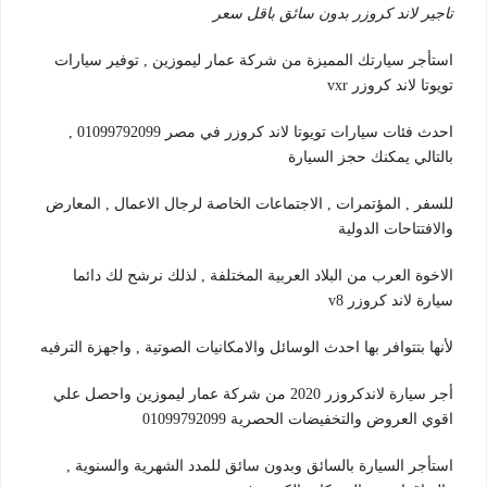
تاجير لاند كروزر بدون سائق باقل سعر
استأجر سيارتك المميزة من شركة عمار ليموزين , توفير سيارات
تويوتا لاند كروزر vxr
احدث فئات سيارات تويوتا لاند كروزر في مصر 01099792099 ,
بالتالي يمكنك حجز السيارة
للسفر , المؤتمرات , الاجتماعات الخاصة لرجال الاعمال , المعارض
والافتتاحات الدولية
الاخوة العرب من البلاد العربية المختلفة , لذلك نرشح لك دائما
سيارة لاند كروزر v8
لأنها بتتوافر بها احدث الوسائل والامكانيات الصوتية , واجهزة الترفيه
أجر سيارة لاندكروزر 2020 من شركة عمار ليموزين واحصل علي
اقوي العروض والتخفيضات الحصرية 01099792099
استأجر السيارة بالسائق وبدون سائق للمدد الشهرية والسنوية ,