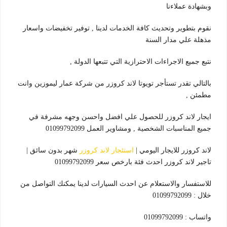
وبشهادة عملاءنا
نقوم بتطوير وتحديث كافة الخدمات لدينا , توفير تخفيضات واسعار
مذهلة علي مدار السنة
نتبع جميع الاجراءات الاحترازية التي تتبعها الدولة ,
بالتالي تقدر تستأجر تويوتا لاند كروزر من شركة عمار ليموزين وانت
مطمئن ,
ايجار لاند كروزر للحصول علي افضل واحسن وجهه مشرفة في
جميع المناسبات الشخصية , ومشاوير العمل 01099792099
لاند كروزر للايجار اليومي |
استئجار لاند كروزر
شهر بدون سائق |
تاجير لاند كروزر احدث فئة بارخص سعر 01099792099
للاستفسار والاستعلام عن احدث السيارات لدينا يمكنك التواصل من
خلال : 01099792099
واتساب : 01099792099