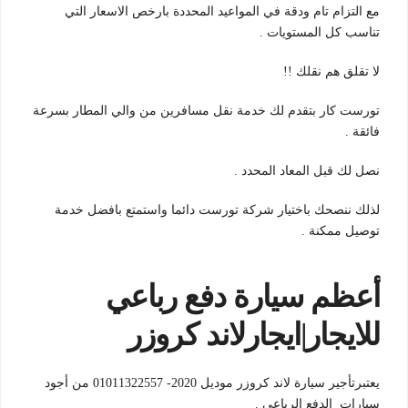
مع التزام تام ودقة في المواعيد المحددة بارخص الاسعار التي
تناسب كل المستويات .
لا تقلق هم نقلك !!
تورست كار بتقدم لك خدمة نقل مسافرين من والي المطار بسرعة
فائقة .
نصل لك قبل المعاد المحدد .
لذلك ننصحك باختيار شركة تورست دائما واستمتع بافضل خدمة
توصيل ممكنة .
أعظم سيارة دفع رباعي
للايجار|ايجارلاند كروزر
يعتبرتأجير سيارة لاند كروزر موديل 2020- 01011322557 من أجود
سيارات الدفع الرباعي .