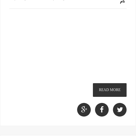
6م
READ MORE