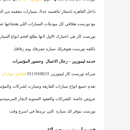
داخل القاهره باسعار تنافسيه جداا، بسيارات معقمه من 
مع تورست هتلاقي كل موديلات السيارات اللي هتحتاجها 
تورست كار هي اختيارك الاول لانها بطلع افخم انواع السيا
تكلفه تورست هتوفرلك سياره تشرفك يوم زفافك
خدمه ليموزين – رجال الاعمال وحضور المؤتمرات
شركة تورست كار ليموزين 01119108231
للتاجير سيارات 
تقدم جميع انواع سيارات الفارهه وسيارت لشركات والمؤ
عروض خاصة للشركات والعقود السنوية لايجار المرسيد
تورست بتوفر لك سياره التي تريدها في اسرع وقت
خدمه ليموزين مع سائق