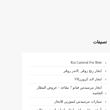
تصنيفات
Kia Carnival For Rent
ايجار رنج روڤر |لاندر روڤر
ايجار لاند كروزر|V8
ايجار مرسيدس فيانو 7 مقاعد – عروض المطار
الخاصة
سيارات مرسيدس ليموزين للايجار
،أرخص نقل سياحي ايجار باصات اتوبيس رحلات