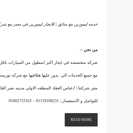
خدمه ليموزين مع سائق | للايجار ليموزين في مصر مع شركه تورست 
من نحن :-
شركه متخصصه في ايجار اكبر اسطول من السيارات باقل ت
مع جميع الخدمات الي بدور عليها هتلاقيها مع شركه تورست كار 08231
مقر شركتنا | 2عباس العقاد المنطقه الاولي مدينه نصر القاهره مصر
للتواصل و الاستفسار | 01119108231 – 01002733163
READ MORE