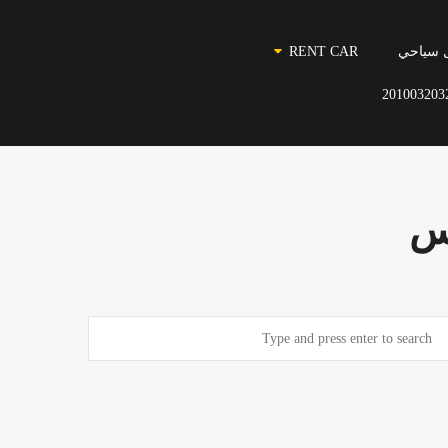
 سياحي
RENT CAR
201003203
دس