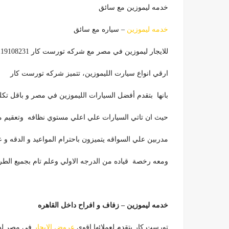
خدمه ليموزين مع سائق
خدمه ليموزين
– سياره مع سائق
للايجار ليموزين في مصر مع شركه تورست كار 01119108231
ارقي انواع سيارت الليموزين، تتميز شركه تورست كار
بانها بتقدم أفضل السيارات الليموزين في مصر و باقل تك
حيث ان تاتي السيارات علي اعلي مستوي نظافه وتعقيم م
مدربين علي السواقه يتميزون باحترام المواعيد و الدقه و
ومعه رخصة قياده من الدرجه الاولي وعلم تام بجميع الطر
خدمه ليموزين – زفاف و افراح داخل القاهره
تورست كار بتقدم لعملائها اقوي
عروض الايجار
في مصر لخد