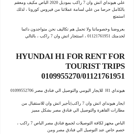
علي هيونداي اتش وان 7 راكب بموديل 2020 الباص مكيف ومعقم
بالكامل حرصا من علي لسامة عملائنا من فيروس كورونا ، لذلك
استمتع
بعروضنا وخصوماتنا ولا تحمل هم تكاليف نحن متواجدون دائما
لخدمتك 01121761951 ، استئجار اتش وان 7 راكب ، بالتالي
HYUNDAI H1 FOR RENT FOR
TOURIST TRIPS
0109955270/01121761951
هيونداي H1 للايجار اليومي والتوصيل الي فنادق مصر 01099552706
ايجار هيونداي اتش وان 7 راكب|تأجير اتش وان للاستقبال من
مطارات القاهرة والتوصيل الي فنادق مصر بشكل مميز
الباص مجهز لكافة التوصيلات لجميع فنادق مصر الباص 7 راكب ،
خصم خاص عند التوصيل الي فنادق مصر ومن