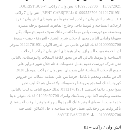
13/02/2021
01099552706 اتش وان 7 راكب
,
TOURIST BUS -4
RENT CARS|TELL/ 01099552706-01121761951
,
اتش وان 7 راكب -
1H
,
استئجار اتش وان 7 راكب
,
استمتع بتأجير هيونداي اتش وان 7 فرد
لرحلات السياحية واليوميا داخل وخارج القاهرة
,
استمتع برحلة مميزة
ومخفضة مع تورست باص مهما كانت رحلتك سوف نقوم بتوصيلك بكل
سهولة وامان
,
الباص مجهز لرحلات شرم الشيخ - الغردقة - دهب - سيوة
01099552706 لذلك الباص عائلي من الدرجة الاولي 01121761951 متوفر
لدينا خدمة مبيت السواق
,
ايجار هيونداي اتش وان 7 راكب لرحلات
السياحية واليوميا
,
بالتالي الباص مجهز لكافة التنقلات والتوصيلات
,
بالتالي
نحن شركة تورست نقوم بعمل خصومات هائلة خلال شهر فبراير علي
جميع الرحلات السياحية علي هيونداي اتش وان 7 راكب بموديل 2020
الباص مكيف ومعقم بالكامل حرصا من علي لسامة عملائنا من فيروس
كورونا
,
لذلك استمتع بعروضنا وخصوماتنا ولا تحمل هم تكاليف نحن
متواجدون دائما لخدمتك 01121761951
,
لذلك جميع الباصات لدينا بالتالي
معقمة ومكيفة لاننا نهتم بسلامتك وامرك 01995452706
,
لذلك متوفر لدينا
خدمة مبيت السواق لتوفير عليك الجهد والسهولة وتوفير الوقت للاستمتاع
بأكبر وقت من رحلاتكم
,
يعمل جولات سياحية داخل الاماكن السياحية
SAYED BASIOUNY
01099552706
اتش وان 7 راكب – 1
h