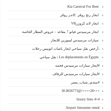
Kia Carnival For Rent
ايجار رنج روڤر |لاندر روڤر
ايجار لاند كروزر|V8
ايجار مرسيدس فيانو 7 مقاعد – عروض المطار الخاصة
سيارات مرسيدس ليموزين للايجار
،أرخص نقل سياحي ايجار باصات اتوبيس رحلات
.Les déplacements en Égypte | نقل سياحي
#ايجار سيارات مرسيدس فخمه
#ايجار سيارات مرسيدس للزفاف
#منتدي_شباب_مصر
+++28++++/@30.0656773
4×4 luxury limo
Airport limousine rental