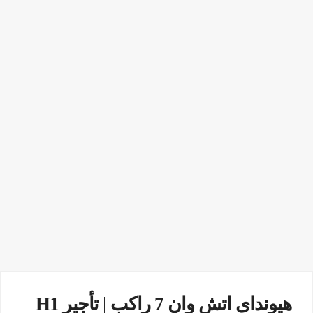
هيونداي اتش وان 7 راكب | تأجير H1