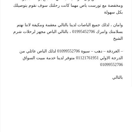
ومخفضة مع تورست باص مهما كانت رحلتك سوف نقوم بتوصيلك
بكل سهولة
وامان ، لذلك جميع الباصات لدينا بالتالي معقمة ومكيفة لاننا نهتم
بسلامتك وامرك 01995452706 ، بالتالي الباص مجهز لرحلات شرم
الشيخ
– الغردقة – دهب – سيوة 01099552706 لذلك الباص عائلي من
الدرجة الاولي 01121761951 متوفر لدينا خدمة مبيت السواق
01099552706
بالتالي