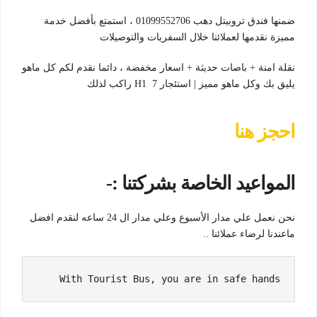
ضمنها فندق تروبيتل دهب 01099552706 ، استمتع بأفضل خدمة
مميزة نقدمها لعملائنا خلال السفريات والتوصيلات
نقلة امنة + باصات حديثة + اسعار مخفضة ، دائما نقدم لكم كل ماهو
يليق بك وكل ماهو مميز | استئجار H1 7 راكب لذلك
احجز هنا
المواعيد الخاصة بشركتنا :-
نحن نعمل علي مدار الأسبوع وعلي مدار ال 24 ساعه لنقدم افضل
ماعندنا لرضاء عملائنا ..
With Tourist Bus, you are in safe hands