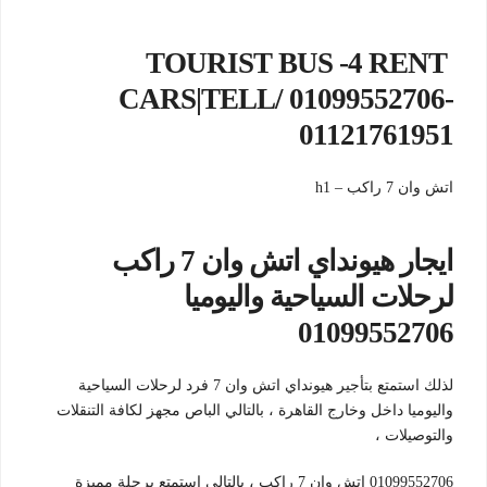
TOURIST BUS -4 RENT
CARS|TELL/ 01099552706-
01121761951
اتش وان 7 راكب – 1
h
ايجار هيونداي اتش وان 7 راكب
لرحلات السياحية واليوميا
01099552706
لذلك استمتع بتأجير هيونداي اتش وان 7 فرد لرحلات السياحية
واليوميا داخل وخارج القاهرة ، بالتالي الباص مجهز لكافة التنقلات
والتوصيلات ،
01099552706 اتش وان 7 راكب ، بالتالي استمتع برحلة مميزة