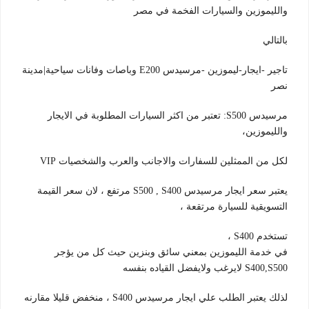
والليموزين والسيارات الفخمة في مصر
بالتالي
تاجير -ايجار-ليموزين -مرسيدس E200 وباصات وفانات سياحية|مدينة
نصر
مرسيدس S500: تعتبر من اكثر السيارات المطلوبة في الايجار
والليموزين،
لكل من الممثلين للسفارات والاجانب والعرب والشخصيات VIP
يعتبر سعر ايجار مرسيدس S500 , S400 مرتفع ، لان سعر القيمة
التسويقية للسيارة مرتقعة ،
تستخدم S400 ،
في خدمة الليموزين بمعني سائق وبنزين حيث كل من يؤجر
S400,S500 لايرغب ولايفضل القياده بنفسه
لذلك يعتبر الطلب علي ايجار مرسيدس S400 ، منخفض قليلا مقارنه