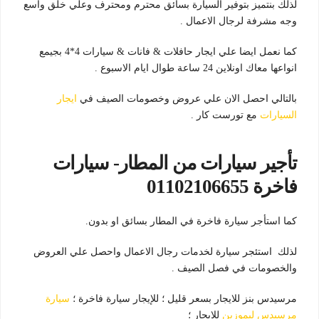
لذلك بنتميز بتوفير السيارة بسائق محترم ومحترف وعلي خلق واسع
وجه مشرفة لرجال الاعمال .
كما نعمل ايضا علي ايجار حافلات & فانات & سيارات 4*4 بجيمع
انواعها معاك اونلاين 24 ساعة طوال ايام الاسبوع .
بالتالي احصل الان علي عروض وخصومات الصيف في
ايجار
السيارات
مع تورست كار .
تأجير سيارات من المطار- سيارات
فاخرة 01102106655
كما استأجر سيارة فاخرة في المطار بسائق او بدون.
لذلك استئجر سيارة لخدمات رجال الاعمال واحصل علي العروض
والخصومات في فصل الصيف .
مرسيدس بنز للايجار بسعر قليل ؛ للإيجار سيارة فاخرة ؛
سيارة
مرسيدس ليموزين
للايجار ؛