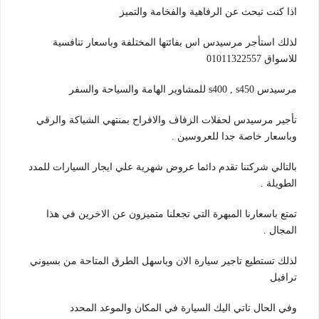
اذا كنت تبحث عن الرفاهية والفخامة والتميز
لذلك استأجر مرسيدس اس بفائتها المختلفة وباسعار تنافسية
للاسواق 01011322557
مرسيدس s400 , s450 للمشاوير الهامة والسياحة والسفر
تأجير مرسيدس لحفلات الزفاف والافراح بمنتهي الشياكة والرقي
وباسعار خاصة جدا للعروسين .
بالتالي شركتنا تقدم دائما عروض شهرية علي ايجار السيارات للمدد
الطويلة .
تمتع باسعارنا المبهرة التي تجعلنا متميزون عن الاخرين في هذا
المجال .
لذلك تستطيع تاجير سيارة الان وباسهل الطرق المتاحة من بسيوني
ترافيل
وفي الحال تاتي اليك السيارة في المكان والموعد المحدد