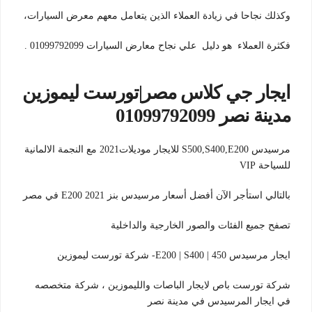
وكذلك نجاحا في زيادة العملاء الذين يتعامل معهم معرض السيارات،
فكثرة العملاء هو دليل علي نجاح معارض السيارات 01099792099 .
ايجار جي كلاس مصر|تورست ليموزين
مدينة نصر 01099792099
مرسيدس S500,S400,E200 للايجار موديلات2021 مع النجمة الالمانية
للسياحة VIP
بالتالي استأجر الآن أفضل أسعار مرسيدس بنز E200 2021 في مصر
تصفح جميع الفئات والصور الخارجية والداخلية
ايجار مرسيدس E200 | S400 | 450- شركة تورست ليموزين
شركة تورست باص لايجار الباصات والليموزين ، شركة متخصصه
في ايجار المرسيدس في مدينة نصر