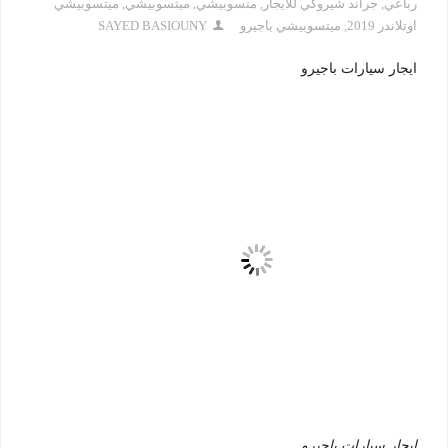
رباعي
,
جراند شيروكي للايجار
,
متسوبيشي
,
ميتسوبيشي
,
ميتسوبيشي
اوتلاندر 2019
,
ميتسوبيشي باجيرو
SAYED BASIOUNY
ايجار سيارات باجيرو
ايجار سيارات باجيرو