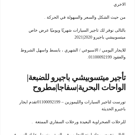
الاخري
من حيث الشكل والسعر والسهولة في الحركة .
بالتالى نوفر لك تاجير السيارات شهريًا ويوميًا عرض خاص
ميتسوبيشي باجيرو 2020|2021
للايجار اليومي / الاسبوعي / الشهري ، بابسط واسهل الشروط
والعقود 01100092199.
تأجير ميتسوبيشي باجيرو للضبعة|
الواحات البحرية|سفاجا|مطروح
تورست لتاجير السيارات والليموزين – 01100092199تقدم ايجار
باجيرو الحديثة
للرحلات الصحراوية البعيدة ورحلات السفاري الممتعة .
بالتالى تخوض معك امتع التجارب في السفر وتسهل عليك السير في