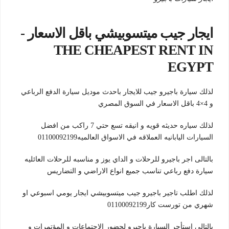
ايجار جيب ميتسوبيشي باقل الاسعار -
THE CHEAPEST RENT IN
EGYPT
لذلك سيارة باجيرو جيب للايجار باحدث موديل سيارة الدفع الرباعي
و 4×4 باقل الاسعار في السوق المصري
لذلك سياره حديثه قويه و انيقه تسع حتي 7 راكب من افضل
السيارات اليابانيه العملاقه في الاسواق العالميه01100092199
بالتالى اجر باجيرو للرحلات و الداي يوز و مناسبه للرحلات العائليه
سيارة دفع رباعي تناسب جميع انواع الاراضي و التضاريس
لذلك اطلب تاجير باجيرو جيب ميتسوبيشي ايجار يومي اسبوعي او
شهري من تورست كار01100092199
بالتالى استأجر السيارة باجيرو لحضور الاجتماعات و المؤتمرات و