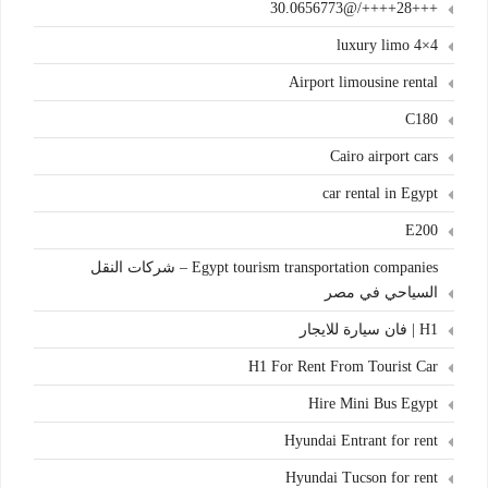
+++28++++/@30.0656773
4×4 luxury limo
Airport limousine rental
C180
Cairo airport cars
car rental in Egypt
E200
Egypt tourism transportation companies – شركات النقل
السياحي في مصر
H1 | فان سيارة للايجار
H1 For Rent From Tourist Car
Hire Mini Bus Egypt
Hyundai Entrant for rent
Hyundai Tucson for rent