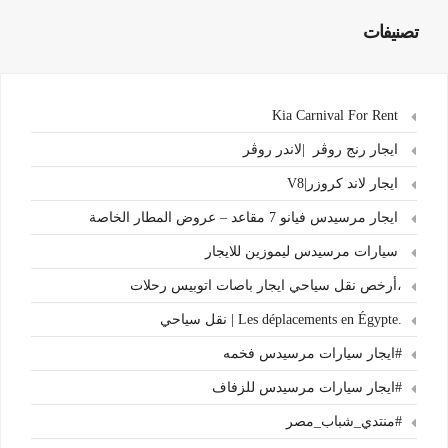
تصنيفات
Kia Carnival For Rent
ايجار رنج روڤر |لاندر روڤر
ايجار لاند كروزر|V8
ايجار مرسيدس فيانو 7 مقاعد – عروض المطار الخاصة
سيارات مرسيدس ليموزين للايجار
،أرخص نقل سياحي ايجار باصات اتوبيس رحلات
.Les déplacements en Égypte | نقل سياحي
#ايجار سيارات مرسيدس فخمه
#ايجار سيارات مرسيدس للزفاف
#منتدي_شباب_مصر