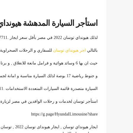
استأجر السيارة المدهشة هيونداي ت
لذلك هيونداي توسان 2022 في مصر بأقل سعر ايجار .01101727711
بالتالي
اجر هيونداي توسان
للسفاري و الرحلات الصحراوية , 
حيث ان بها 6 وسائد هوائية و فرامل مانعة للانغلاق , و برنامج التوازن عند الصعود على المنحضرات و مرتفعات
و جنوط رياضية 17 بوصة لذلك السيارة مناسبة و امانة لجميع السفريات و ذلك لانها تتأقلم مع كل الطرق
السيارة متصدرة قائمة السيارات المتعددة الاستخدامات .01101727711
استأجر توسان لخدمات و رحلات الوافدين في مصر لزيارة الم
https://g.page/HyundaILimousine?share