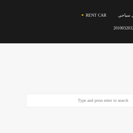
 سياحي
RENT CAR
201003203