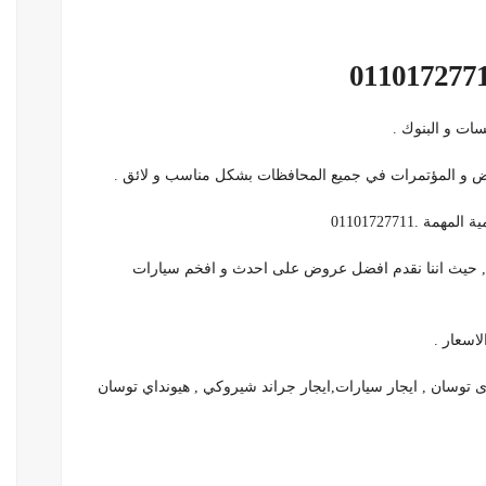
ات و البنوك .
رض و المؤتمرات في جميع المحافظات بشكل مناسب و لائق .
 .01101727711
ت , حيث اننا نقدم افضل عروض على احدث و افخم سيارات
لاسعار .
اى توسان , ايجار سيارات,ايجار جراند شيروكي , هيونداي توسان