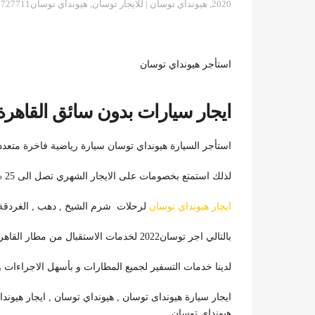
2020
,
هيونداي توسان | للايجار توسان
,
هيونداي توسان01101727711
استأجر هيونداي توسان
ايجار سيارات بدون سائق القاهرة01101727711
استأجر السيارة هيونداي توسان سيارة رياضية فاخرة متعددة
لذلك استمتع بخصومات على الايجار الشهري تصل الى 25 % و خصم 15 % على الايجار الاسبوعي .
ايجار هيونداي توسان
لرحلات شرم الشيخ , دهب , الغردقة , سهل 
بالتالي اجر توسان2022 لخدمات الاستقبال من مطار القاهرة الدولي و التوصيل للفنادق و القرى السياحية.
لدينا خدمات التسفير لجميع المطارات و بأسهل الاجراءات و اسرعها
ايجار سيارة هيونداى توسان , هيونداي توسان , ايجار هيوند
هيونداي توسان .