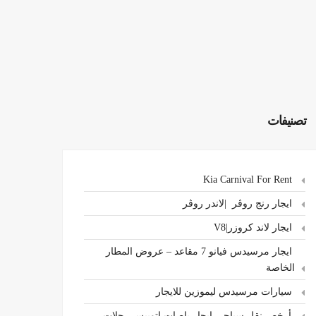
تصنيفات
Kia Carnival For Rent
ايجار رنج روڤر |لاندر روڤر
ايجار لاند كروزر|V8
ايجار مرسيدس فيانو 7 مقاعد – عروض المطار
الخاصة
سيارات مرسيدس ليموزين للايجار
،أرخص نقل سياحي ايجار باصات اتوبيس رحلات