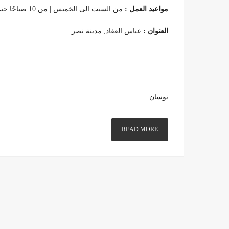
مواعيد العمل :
من السبت الى الخميس | من 10 صباحًا حتى 6 مساء
العنوان :
عباس العقاد, مدينة نصر
توسان
READ MORE