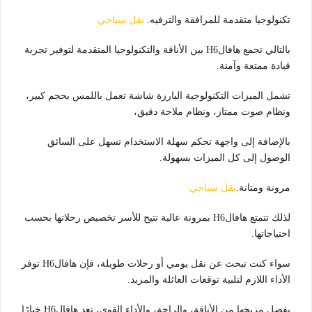
تكنولوجيا متقدمة للمرافقة والترفيه.
نقل سياحي
بالتالي تجمع هافالH6 بين الأناقة والتكنولوجيا المتقدمة لتوفير تجربة
قيادة ممتعة وآمنة.
تشمل الميزات التكنولوجية البارزة شاشة تعمل باللمس بحجم كبير،
ونظام صوت ممتاز، ونظام ملاحة دقيق،
بالإضافة إلى واجهة تحكم سهلة الاستخدام تسهل على السائق
الوصول إلى كل الميزات بسهولة.
مرونة ومتانة.
نقل سياحي
لذلك تتمتع هافالH6 بمرونة عالية تتيح للأسر تخصيص رحلاتها بحسب
احتياجاتها.
سواء كنت تبحث عن نقل يومي أو رحلات طويلة، فإن هافالH6 توفر
الأداء اللازم لتلبية توقعات العائلة والمزيد.
بفضل مزيجها من الأناقة، والراحة، والأداء القوي، تعد هافالH6 خيارًا