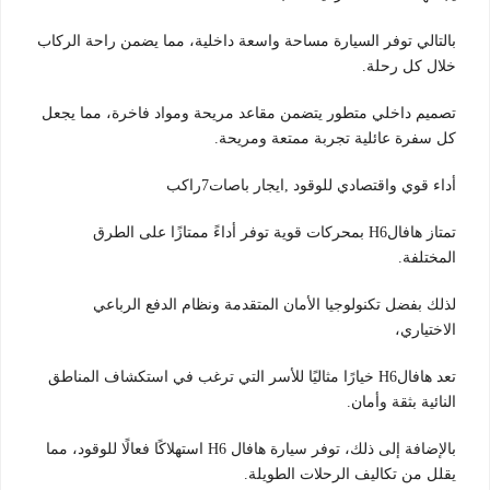
بالتالي توفر السيارة مساحة واسعة داخلية، مما يضمن راحة الركاب
خلال كل رحلة.
تصميم داخلي متطور يتضمن مقاعد مريحة ومواد فاخرة، مما يجعل
كل سفرة عائلية تجربة ممتعة ومريحة.
أداء قوي واقتصادي للوقود ,ايجار باصات7راكب
تمتاز هافالH6 بمحركات قوية توفر أداءً ممتازًا على الطرق
المختلفة.
لذلك بفضل تكنولوجيا الأمان المتقدمة ونظام الدفع الرباعي
الاختياري،
تعد هافالH6 خيارًا مثاليًا للأسر التي ترغب في استكشاف المناطق
النائية بثقة وأمان.
بالإضافة إلى ذلك، توفر سيارة هافال H6 استهلاكًا فعالًا للوقود، مما
يقلل من تكاليف الرحلات الطويلة.