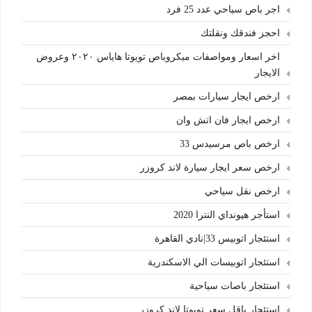
اجر باص سياحي عدد 25 فرد
احجز فندقك ونقلتك
اخر اسعار ومواصفات ميكروباص تويوتا هاياس ٢٠٢٠ وعروض
الايجار
ارخص ايجار سيارات بمصر
ارخص ايجار فان اتش وان
ارخص باص مرسيدس 33
ارخص سعر ايجار سيارة لاند كروزر
ارخص نقل سياحي
استأجر هيونداي النترا 2020
استئجار اتوبيس 33|نادي القاهرة
استئجار اتوبيسات الي الاسكندرية
استئجار باصات سياحية
استئجار باقل سعر تويوتا لاند كروزر