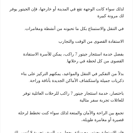
لذلك سواء كانت الوجهة تقع في المدينة أو خارجها، فإن الجيتور يوفر
لك مرونة كبيرة
في التنقل والاستمتاع بكل ما تحبونه من أنشطة ومغامرات.
الاستفادة القصوى من الوقت والتجارب
بفضل خدمة استئجار جيتور 7 راكب، يمكن للأسرة الاستفادة
القصوى من كل لحظة في رحلاتها.
بدلاً من التفكير في التنقل والمواعيد، يمكنهم التركيز على بناء
ذكريات جميلة واستكشاف الأماكن الجديدة بأناقة وراحة.
باختصار، خدمة استئجار جيتور 7 راكب للرحلات العائلية توفر
للعائلات تجربة سفر مثالية
تجمع بين الراحة والأمان والمتعة.لذلك سواء كنت تخطط لرحلة
قصيرة أو مغامرة طويلة،
فإن الاستعانة بجيتور مع سائق يجعل من السفر تجربة لا تُنسى لك