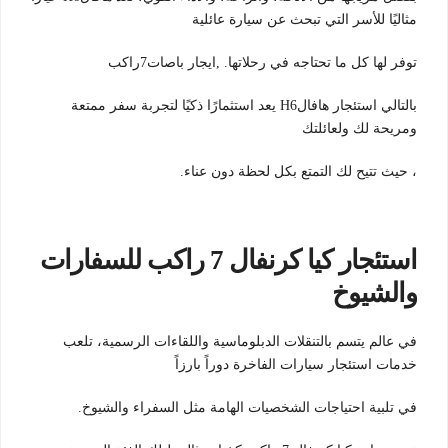
مثاليًا للأسر التي تبحث عن سيارة عائلية
توفر لها كل ما تحتاجه في رحلاتها. ,ايجار باصات7راكب
بالتالي استئجار هافالH6 يعد استثمارًا ذكيًا لتجربة سفر ممتعة
ومريحة لك ولعائلتك
، حيث تتيح لك التمتع بكل لحظة دون عناء.
استئجار كيا كرنفال 7 راكب للسفارات
والشيوخ
في عالم يتسم بالتنقلات الدبلوماسية واللقاءات الرسمية، تلعب
خدمات استئجار سيارات الفاخرة دوراً بارزاً
في تلبية احتياجات الشخصيات الهامة مثل السفراء والشيوخ.