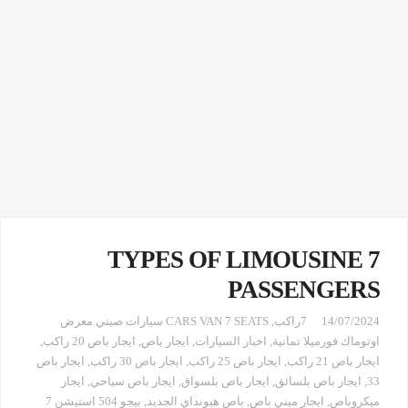
TYPES OF LIMOUSINE 7
PASSENGERS
14/07/2024
7راكب
,
CARS VAN 7 SEATS سيارات صيني معرض
اوتوماك فورميلا تمانية
,
اخبار السيارات
,
ايجار باص
,
ايجار باص 20 راكب
,
ايجار باص 21 راكب
,
ايجار باص 25 راكب
,
ايجار باص 30 راكب
,
ايجار باص
33
,
ايجار باص بلسائق
,
ايجار باص بلسواق
,
ايجار باص سياحي
,
ايجار
ميكروباص
,
ايجار ميني باص
,
باص هيونداي الجديد
,
بيجو 504 استيشن 7