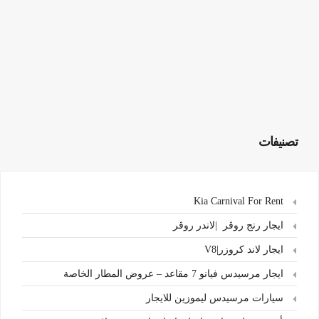
تصنيفات
Kia Carnival For Rent
ايجار رنج روڤر |لاندر روڤر
ايجار لاند كروزر|V8
ايجار مرسيدس فيانو 7 مقاعد – عروض المطار الخاصة
سيارات مرسيدس ليموزين للايجار