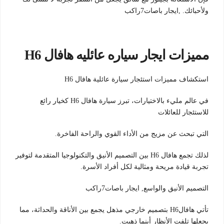
ولأحبائك. ,ايجار باصات7راكب
مميزات ايجار سياره عائليه هافال H6
استكشاف مميزات استئجار سيارة عائلية هافال H6
في عالم مليء بالاختيارات، تبرز سيارة هافال H6 كخيار رائع
للاستئجار للعائلات
التي تبحث عن مزيج من الأداء القوي والراحة الفاخرة.
لذلك تجمع هافال H6 بين التصميم الأنيق والتكنولوجيا المتقدمة لتوفير
تجربة قيادة مريحة ومثالية لكل أفراد الأسرة.
التصميم الأنيق والواسع, ايجار باصات7راكب
تأتي هافالH6 بتصميم خارجي مذهل يجمع بين الأناقة والحداثة، مما
يجعلها تلفت الأنظار أينما ذهبت.