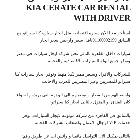
KIA CERATE CAR RENTAL
WITH DRIVER
استأجر معنا الان سياره اقتصاديه مثل ايجار سياره كيا سيراتو مع
السائق 01100092199باقل سعر وارخص سعر ايجار
سيارات داخل القاهره بالتالي نحن شركة ايجار سيارات في مصر
ونوفر جميع انواع السيارات الاقتصاديه والفخمه
للشركات والافراد وبسعر مميز لكلا منهما ونوفر ايجار سيارات كيا
سيراتو للمصريين وغير المصريين للعرب والاجانب
واستقبالهم من المطار و توصيلهم الي الوجهه التي يريدونها سواء
كان الفندق او المنزل بالتالي ايجار كيا سيراتو
بالسائق في القاهره من شركة موثوقه لايجار السيارات, نوفر
خدمات VIP لرجال الاعمال واصحاب الشركات الفخمه
بالتالي يمكنك الان التواصل هاتفيا و واتس اب عن طريق رقم: