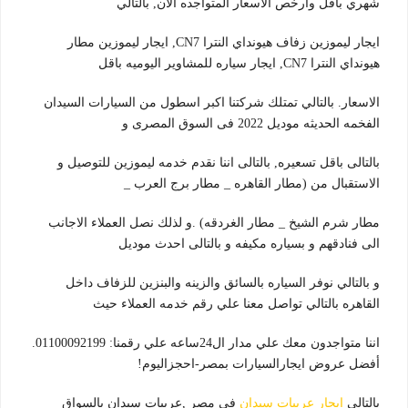
شهري باقل وارخص الاسعار المتواجده الان, بالتالي
ايجار ليموزين زفاف هيونداي النترا CN7, ايجار ليموزين مطار
هيونداي النترا CN7, ايجار سياره للمشاوير اليوميه باقل
الاسعار. بالتالي تمتلك شركتنا اكبر اسطول من السيارات السيدان
الفخمه الحديثه موديل 2022 فى السوق المصرى و
بالتالى باقل تسعيره, بالتالى اننا نقدم خدمه ليموزين للتوصيل و
الاستقبال من (مطار القاهره _ مطار برج العرب _
مطار شرم الشيخ _ مطار الغردقه) .و لذلك نصل العملاء الاجانب
الى فنادقهم و بسياره مكيفه و بالتالى احدث موديل
و بالتالي نوفر السياره بالسائق والزينه والبنزين للزفاف داخل
القاهره بالتالي تواصل معنا علي رقم خدمه العملاء حيث
اننا متواجدون معك علي مدار ال24ساعه علي رقمنا: 01100092199.
أفضل عروض ايجارالسيارات بمصر-احجزاليوم!
بالتالي
ايجار عربيات سيدان
في مصر ,عربيات سيدان بالسواق