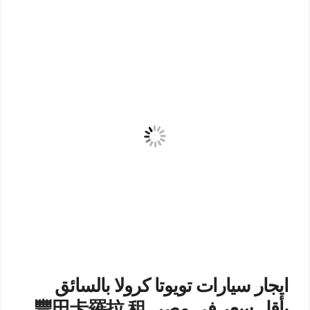
ايجار سيارات تويوتا كرولا بالسائق
بأقل سعر فى مصر..豐田卡羅拉 租