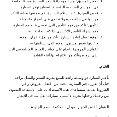
الحجز المسبق:
من المهم دائمًا حجز السيارة مسبقًا، خاصة
في المواسم السياحية الرئيسية، لضمان توفر السيارة.
فحص السيارة:
عند استلام السيارة، قم بفحصها بعناية للتأكد
من أنها في حالة جيدة ولا تحتوي على أضرار ملحوظة.
التأمين:
تأكد من فهم التأمين الذي تحصل عليه مع السيارة
وقم بشراء التأمين الاختياري إذا كنت بحاجة إليه.
الوقود:
قبل إعادة السيارة، تأكد من ملء خزان الوقود
وإعادتها بنفس مستوى الوقود الذي استلمتها به.
القوانين المرورية:
اطلع على قوانين المرور المحلية في البلد
الذي تزوره وتأكد من الالتزام بها أثناء القيادة.
الختام:
تأجير السيارة هو وسيلة رائعة للتمتع بحرية السفر والتنقل براحة.
قبل أن تقرر تأجير السيارة، ابحث عن أفضل العروض واقرأ
الشروط بعناية. ستساعدك هذه الاستعدادات على الاستفادة القصوى
من رحلتك وجعلها تجربة لا تُنسى ,سيارات نقل سياحى للايجار.
العنوان:12 ش الحجاز -ميدان المحكمة -مصر الجديدة