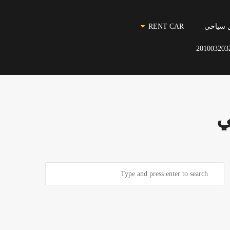
 سياحي
RENT CAR
201003203
ي