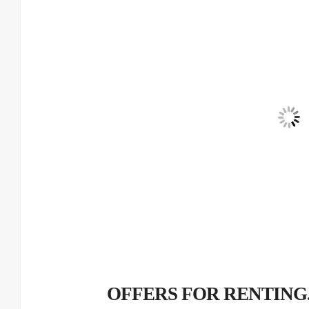
عروض ايجار ليموزينات للسياحة..OFFERS FOR RENTING