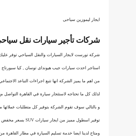
ايجار ليموزين سياحى
شركات تأجير سيارات نقل سياحى.
شركة تورست لايجار السيارات والنقل السياحي توفر عليك الكثير 
استاجر احدث سيارات جيب هيونداى توسان , كيا سبورتاج الجديدة بس
من اهم ما يميز الشركة انها تتبع اجراءات التباعد الاجتماع
لذلك كل ما تحتاجه لاستئجار سيارة في القاهرة التواصل م
و بالتالي سوف تقوم الشركة بتوفير كل متطلبات عملائها 
توفير اسطول مميز من ايجار سيارات SUV بسعر مخفض لفترة قصيرة،ايجار ليموزين سياحى .
ومتاح لدينا ايضا خدمة تسليم السيارة في مطار القاهرة م