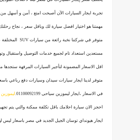
تجربة ايجار السيارات الآن أصبحت امتع ، أمن و أسهل من
مهمتنا هو اختيار افضل سيارة لك وباقل سعر ، نجاح رحلتك ه
متوفر في شركتنا نخبة رائعة من سيارات SUV المختلفة ، التي لها عشاق وجماهيرية خاصة من بين الجمهور .
مستعدين استعداد تام لجميع خدمات التوصيل واستقبال وتوصي
اقل الاسعار المضمونة لتأجير السيارات المرفهة ستجدها متوفرة في 
متوفر لدينا ايجار سيارات سيدان وسيارات دفع رباعي باسعا
في الاسعار ،ايجار ليموزين سياحى 01100092199.
ليموزين د
احجز الان سيارة احلامك باقل تكلفة ممكنة والتي يتم تجهي
ايجار هيونداي توسان الجيل الجديد في مصر باسعار ليس لها