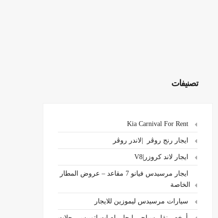
تصنيفات
Kia Carnival For Rent
ايجار رنج روڤر |لاندر روڤر
ايجار لاند كروزر|V8
ايجار مرسيدس فيانو 7 مقاعد – عروض المطار
الخاصة
سيارات مرسيدس ليموزين للايجار
،أرخص نقل سياحي ايجار باصات اتوبيس رحلات