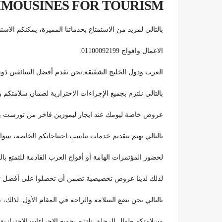
IMOUSINES FOR TOURISM
بالتالي لمزيد من الاستمتاع بخدماتنا المميزة، يمكنكم ال
الاعمال وافواج 01100092199.
العرب ودول الخليج الشقيقة,نحن نقدم أفضل السائقين ذوي 
بالتالي نلتزم بجميع الإجراءات الاحترازية لضمان سلامتكم
عروض خاصة ليومك عند ايجار ليموزين فاخر من تورست باص
بالتالي نهتم بتقديم خدمات تناسب احتياجاتكم الخاصة، سو
لحضور المؤتمرات الهامة أو أفواج العرب القادمة للتمتع ب
لذلك لدينا عروض تخصيصية تضمن أن تحصلوا على أفضل تجربة ممكنة
بالتالي نحن نضع السلامة والراحة في المقام الأول. لذلك
وسلامتكم طوال الرحلة. نلتزم بجميع الإجراءات الاحترازية