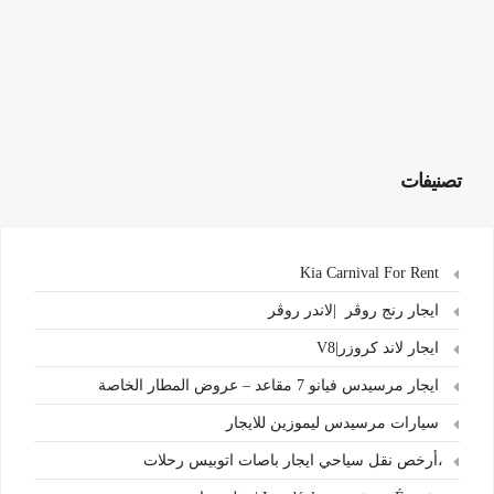
تصنيفات
Kia Carnival For Rent
ايجار رنج روڤر |لاندر روڤر
ايجار لاند كروزر|V8
ايجار مرسيدس فيانو 7 مقاعد – عروض المطار الخاصة
سيارات مرسيدس ليموزين للايجار
،أرخص نقل سياحي ايجار باصات اتوبيس رحلات