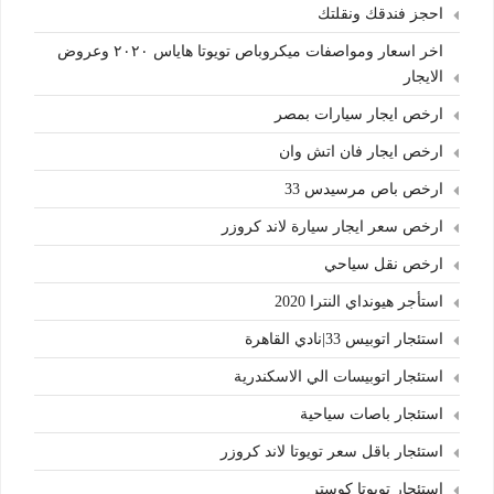
احجز فندقك ونقلتك
اخر اسعار ومواصفات ميكروباص تويوتا هاياس ٢٠٢٠ وعروض
الايجار
ارخص ايجار سيارات بمصر
ارخص ايجار فان اتش وان
ارخص باص مرسيدس 33
ارخص سعر ايجار سيارة لاند كروزر
ارخص نقل سياحي
استأجر هيونداي النترا 2020
استئجار اتوبيس 33|نادي القاهرة
استئجار اتوبيسات الي الاسكندرية
استئجار باصات سياحية
استئجار باقل سعر تويوتا لاند كروزر
استئجار تويوتا كوستر