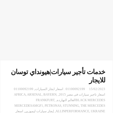
خدمات تأجير سيارات|هيونداي توسان
للايجار
15/02/2023
01100092199 . اسعار ايجار السيارات
,
01100092199
اسعار تاجير سيارات فى مصر 2015
,
,
BAYERN
,
ARSENAL
,
AFRICA
BLACK MERCEDESالعالم النهارده
,
,
FRANKFURT
MERCEDESAMGF1
,
PETRONAS
,
STUNNING
,
THE MERCEDES
UKRAINE
,
ALLINPERFORMANCE
,
إيجار سيارات ليموزين
,
اسعار