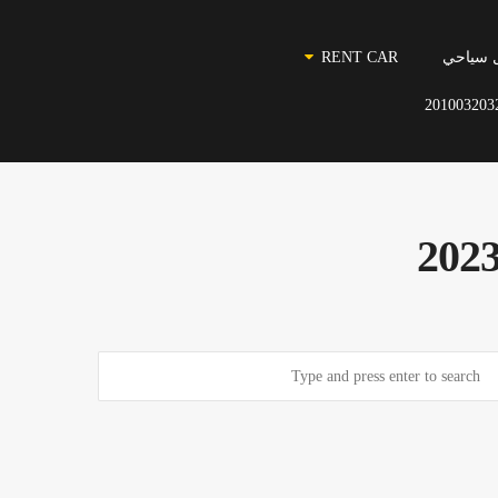
 سياحي
RENT CAR
201003203