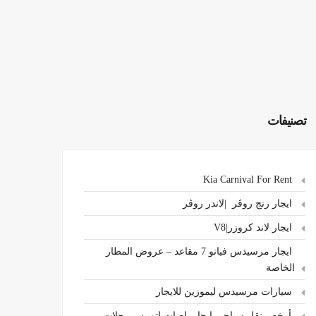
تصنيفات
Kia Carnival For Rent
ايجار رنج روڤر |لاندر روڤر
ايجار لاند كروزر|V8
ايجار مرسيدس فيانو 7 مقاعد – عروض المطار
الخاصة
سيارات مرسيدس ليموزين للايجار
،أرخص نقل سياحي ايجار باصات اتوبيس رحلات