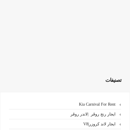
تصنيفات
Kia Carnival For Rent
ايجار رنج روڤر |لاندر روڤر
ايجار لاند كروزر|V8