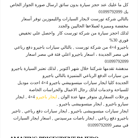
كل ما عليك عند حجز سيارة بدون سائق ارسال صورة الجواز الخاص
بك 01099792099
بالتالي شركة تورست لايجار السيارات والليموزين توفر أسعار
مخفضة ومميزة لعملاءها الحاليين والجدد
لذلك احجز سيارة من شركة تورست كار واحصل علي تخفيض
فوري 30%
باجيرو 4×4 من شركة تورست , بالتالي سيارات باجيرو دفع رباعي
في مصر الجديدة ، اسعار باجيرو اعلي فئة في مصر اسعار
01099792099
مدهشة تقدمها شركتنا خلال شهر اكتوبر , لذلك تعتبر السيارة باجيرو
من سيارات الدفع الرباعي المتميزة بالتالي باجيرو
الجديدة كليا ايجار سيارات ميتسوبيشي باجيرو 4×4 احدث موديل
للسياحة وخدمات لذلك رجال الاعمال والحراسات الخاصة
ورحلات السفاري متوفر منها عدة الوان ,
ايجار باجيرو
4×4 , ايجار
سيارو باجيرو , ايجار ميتسوبيشى باجيرو ,
ايجار سيارات ميتسوبيشى باجيرو , ايجار سيارات دفع رباعي , تاجير
باجيرو دفع رباعي , ايجار باصات مرسيدس , اسعار ايجار السيارات
في مصر 01099792099