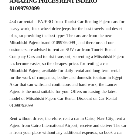
AMAZING PRICES|RENT PAJERO
01099792099
4×4 car rental – PAJERO from Tourist Car Renting Pajero cars for
heavy work, four-wheel drive jeeps for the best travels and desert
trips, so providing the best types The cars are from the new
Mitsubishi Pajero brand 01099792099 , and therefore all our
customers are advised to rent an SUV car from Tourist Rental
Company Cars and tourist transport, so renting a Mitsubishi Pajero
has become easier, so the cheapest prices for renting a car
Mitsubishi Pajero, available for daily rental and long-term rental –
for the work of companies, bodies and domestic tourism in Egypt.
A car that can withstand continuous and hard work, the Lancer
Pajero is the most suitable for you. Offers on leasing the latest
model of Mitsubishi Pajero Car Rental Discount on Car Rental
01099792099
Rent without driver, therefore, rent a car in Cairo, Nasr City, rent a
Pajero from Cairo International Airport, receive and deliver The car
is from your place without any additional expenses, so book a car