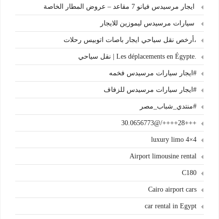
ايجار مرسيدس فيانو 7 مقاعد – عروض المطار الخاصة
سيارات مرسيدس ليموزين للايجار
،أرخص نقل سياحي ايجار باصات اتوبيس رحلات
.Les déplacements en Égypte | نقل سياحي
#ايجار سيارات مرسيدس فخمه
#ايجار سيارات مرسيدس للزفاف
#منتدي_شباب_مصر
+++28++++/@30.0656773
4×4 luxury limo
Airport limousine rental
C180
Cairo airport cars
car rental in Egypt