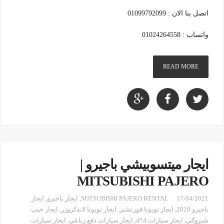
اتصل بنا الان : 01099792099
واتساب : 01024264558
READ MORE
ايجار ميتسوبيشي باجيرو |
MITSUBISHI PAJERO
17/04/2021
MITSUBISHI PAJERO RENTAL
,
ايجار باجيرو
,
ايجار
باجيرو 2020
,
ايجار تويوتا فورتشنر
,
ايجار تويوتا لاندكروزر
,
ايجار جيب
شيروكي
,
ايجار سيارات 4*4
,
ايجار سيارات دفع رباعي
,
ايجار سيارات