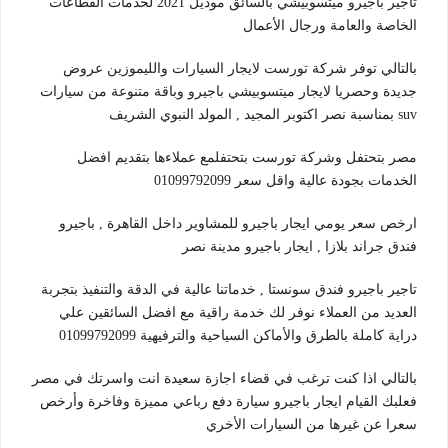
تأجير باجيرو ميتسوبيشي بالسائق موديل 2021 لخدمات القطاعات
الخاصة والعامة ورجال الأعمال
بالتالي توفر شركة تورست لايجار السيارات والليموزين عروض
جديدة وحصريا لايجار ميتسوبيشي باجيرو وباقة متنوعة من سيارات
suv بمناسبة نصر اكتوبر المجيد , المولد النبوي الشريف
مصر بتحتفل وشركة تورست بتحتفلمع عملاءها بتقديم افضل
الخدمات بجودة عالية واقل سعر 01099792099
ارخص سعر يومي ايجار باجيرو للمشاوير داخل القاهرة , باجيرو
فندق جراند بلازا , ايجار باجيرو مدينة نصر
تاجير باجيرو فندق سونستا , خدماتنا عالية في الدقة والتنفيذ بتجربة
العديد من العملاء نوفر لك خدمة راقية مع افضل السائقين علي
دراية كاملة بالطرق والأماكن السياحية والترفيهية 01099792099
بالتالي اذا كنت ترغب في قضاء اجازة سعيدة انت واسرتك في مصر
فعلبك القيام ايجار باجيرو سيارة دفع رباعي مميزة وفاخرة وأرخص
سعرا عن غيرها من السيارات الأخري