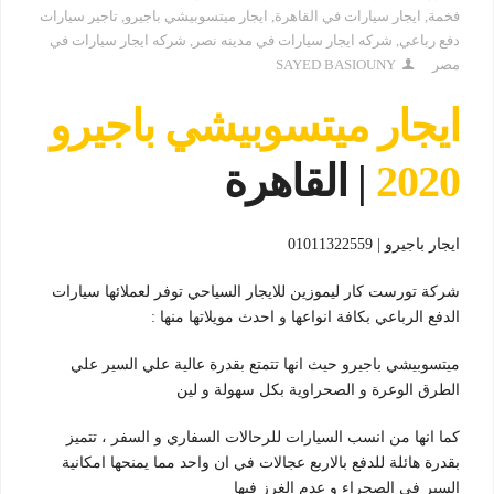
فخمة
,
ايجار سيارات في القاهرة
,
ايجار ميتسوبيشي باجيرو
,
تاجير سيارات
دفع رباعي
,
شركه ايجار سيارات في مدينه نصر
,
شركه ايجار سيارات في
مصر
SAYED BASIOUNY
ايجار ميتسوبيشي باجيرو
2020
| القاهرة
ايجار باجيرو | 01011322559
شركة تورست كار ليموزين للايجار السياحي توفر لعملائها سيارات
الدفع الرباعي بكافة انواعها و احدث مويلاتها منها :
ميتسوبيشي باجيرو حيث انها تتمتع بقدرة عالية علي السير علي
الطرق الوعرة و الصحراوية بكل سهولة و لين
كما انها من انسب السيارات للرحالات السفاري و السفر ، تتميز
بقدرة هائلة للدفع بالاربع عجالات في ان واحد مما يمنحها امكانية
السير في الصحراء و عدم الغرز فيها