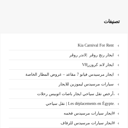
تصنيفات
Kia Carnival For Rent
ايجار رنج روڤر |لاندر روڤر
ايجار لاند كروزر|V8
ايجار مرسيدس فيانو 7 مقاعد – عروض المطار الخاصة
سيارات مرسيدس ليموزين للايجار
،أرخص نقل سياحي ايجار باصات اتوبيس رحلات
.Les déplacements en Égypte | نقل سياحي
#ايجار سيارات مرسيدس فخمه
#ايجار سيارات مرسيدس للزفاف