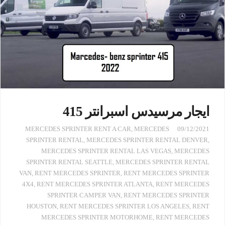
ايجار مرسيدس اسبرانتر 415
MERCEDES SPRINTER RENT A CAR
,
MERCEDES
09/12/2021
SPRINTER RENTAL
,
MERCEDES SPRINTER RENTAL DENVER
,
MERCEDES SPRINTER RENTAL LAS VEGAS
,
MERCEDES
SPRINTER RENTAL SEATTLE
,
MERCEDES SPRINTER RENTAL
VAN
,
RENT MERCEDES SPRINTER
,
RENT MERCEDES SPRINTER
4X4
,
RENT MERCEDES SPRINTER ATLANTA
,
RENT MERCEDES
SPRINTER CAMPER VAN
,
RENT MERCEDES SPRINTER
HOUSTON
,
RENT MERCEDES SPRINTER LOS ANGELES
,
RENT
MERCEDES SPRINTER MOTORHOME
,
RENT MERCEDES