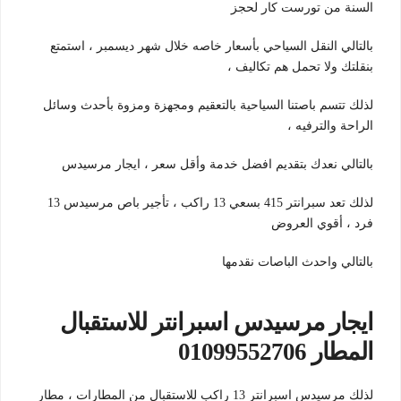
السنة من تورست كار لحجز
بالتالي النقل السياحي بأسعار خاصه خلال شهر ديسمبر ، استمتع
بنقلتك ولا تحمل هم تكاليف ،
لذلك تتسم باصتنا السياحية بالتعقيم ومجهزة ومزوة بأحدث وسائل
الراحة والترفيه ،
بالتالي نعدك بتقديم افضل خدمة وأقل سعر ، ايجار مرسيدس
لذلك تعد سبرانتر 415 بسعي 13 راكب ، تأجير باص مرسيدس 13
فرد ، أقوي العروض
بالتالي واحدث الباصات نقدمها
ايجار مرسيدس اسبرانتر للاستقبال
المطار 01099552706
لذلك مرسيدس اسبرانتر 13 راكب للاستقبال من المطارات ، مطار