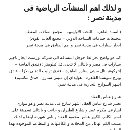
و لذلك اهم المنشآت الرياضية فى
مدينة نصر :
( استاد القاهرة – اللجنة الأوليمبية – مجمع الصالات المغطاة –
مجمعات حمامات السباحة الدولي – مجمع ألعاب القوى)
ايجار سيارات فى مدينة نصر و اهم الفنادق فى مدينة نصر
كما هو واضح بخرائط جوجل المسافة الى شركة تورست ايجار تاجير
سيارات فى مصر و بالتالي لا تتعدى 12 كيلومتر : (فندق الماسة –
إنتركونتيننتال سيتي ستارز القاهرة – فندق توليب الذهبي بلازا – فندق
وبرج سونستا القاهرة – هوليداي إن سيتي ستارز – فندق مكسيم)
اشهر الشوارع التجارية فى مدينة نصر:
شارع عباس العقاد
يعتبر شارع عباس العقاد اشهر شارع فى مدينة نصر و هو موازى
لشارعى مكرم عبيد و شارع الطيران و جاءت و بالتالي تسميتة على
اسم الكاتب الكبير عباس محمود العقاد و تاتى شهرته ايضا و لذلك
بسبب الكم الهائل من المحلات و الكافيهات و المطاعم الموجودة بهذا