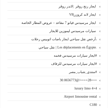
ايجار رنج روڤر |لاندر روڤر
ايجار لاند كروزر|V8
ايجار مرسيدس فيانو 7 مقاعد – عروض المطار الخاصة
سيارات مرسيدس ليموزين للايجار
،أرخص نقل سياحي ايجار باصات اتوبيس رحلات
.Les déplacements en Égypte | نقل سياحي
#ايجار سيارات مرسيدس فخمه
#ايجار سيارات مرسيدس للزفاف
#منتدي_شباب_مصر
+++28++++/@30.0656773
4×4 luxury limo
Airport limousine rental
C180