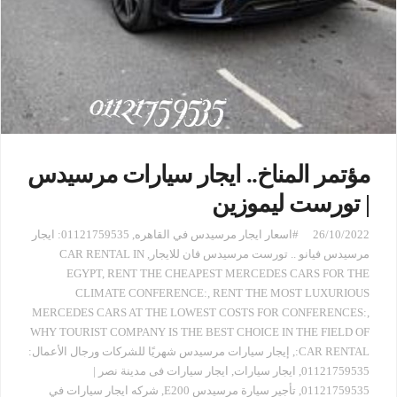
مؤتمر المناخ.. ايجار سيارات مرسيدس
| تورست ليموزين
26/10/2022
#اسعار ايجار مرسيدس في القاهره
,
01121759535: ايجار
مرسيدس فيانو .. تورست مرسيدس فان للايجار
,
CAR RENTAL IN
EGYPT
,
RENT THE CHEAPEST MERCEDES CARS FOR THE
CLIMATE CONFERENCE:
,
RENT THE MOST LUXURIOUS
MERCEDES CARS AT THE LOWEST COSTS FOR CONFERENCES:
,
WHY TOURIST COMPANY IS THE BEST CHOICE IN THE FIELD OF
CAR RENTAL:
,
إيجار سيارات مرسيدس شهريًا للشركات ورجال الأعمال:
01121759535
,
ايجار سيارات
,
ايجار سيارات فى مدينة نصر |
01121759535
,
تأجير سيارة مرسيدس E200
,
شركه ايجار سيارات في