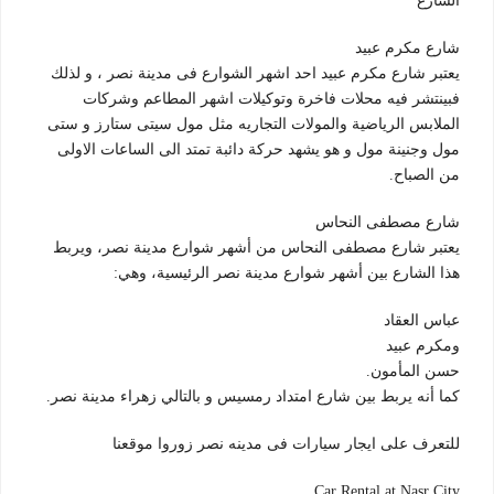
الشارع
شارع مكرم عبيد
يعتبر شارع مكرم عبيد احد اشهر الشوارع فى مدينة نصر ، و لذلك
فبينتشر فيه محلات فاخرة وتوكيلات اشهر المطاعم وشركات
الملابس الرياضية والمولات التجاريه مثل مول سيتى ستارز و ستى
مول وجنينة مول و هو يشهد حركة دائبة تمتد الى الساعات الاولى
من الصباح.
شارع مصطفى النحاس
يعتبر شارع مصطفى النحاس من أشهر شوارع مدينة نصر، ويربط
هذا الشارع بين أشهر شوارع مدينة نصر الرئيسية، وهي:
عباس العقاد
ومكرم عبيد
حسن المأمون.
كما أنه يربط بين شارع امتداد رمسيس و بالتالي زهراء مدينة نصر.
للتعرف على ايجار سيارات فى مدينه نصر زوروا موقعنا
Car Rental at Nasr City