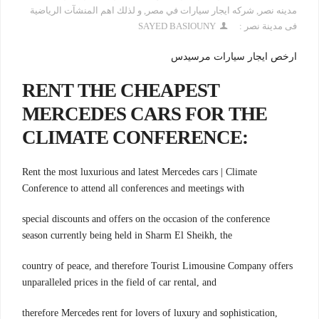
مدينه نصر
,
شركه ايجار سيارات في مصر
,
و لذلك اهم المنشآت الرياضية
فى مدينة نصر :
SAYED BASIOUNY
ارخص ايجار سيارات مرسيدس
RENT THE CHEAPEST
MERCEDES CARS FOR THE
CLIMATE CONFERENCE:
Rent the most luxurious and latest Mercedes cars | Climate
Conference to attend all conferences and meetings with
special discounts and offers on the occasion of the conference
season currently being held in Sharm El Sheikh, the
country of peace, and therefore Tourist Limousine Company offers
unparalleled prices in the field of car rental, and
therefore Mercedes rent for lovers of luxury and sophistication,