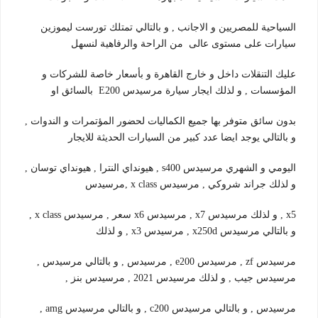
السياحية للمصريين و الاجانب , و بالتالي تمتلك تورست ليموزين
سيارات على مستوى عالى من الراحة والرفاهية لنسهل
عليك التنقلات داخل و خارج القاهرة و بأسعار خاصة للشركات و
المؤسسات , و لذلك ايجار سيارة مرسيدس E200 بالسائق او
بدون سائق متوفر بها جميع الكماليات لحضور المؤتمرات و الندوات ,
و بالتالي يوجد ايضا عدد كبير من السيارات الحديثة للايجار
اليومي و الشهري مرسيدس s400 , هيونداي النترا , هيونداي توسان ,
و لذلك جراند شروكي , مرسيدس x class ,مرسيدس
x5 , و لذلك مرسيدس x7 , مرسيدس x6 سعر , مرسيدس x class ,
و بالتالي مرسيدس x250d , مرسيدس x3 , و لذلك
مرسيدس zf , مرسيدس e200 , مرسيدس , و بالتالي مرسيدس ,
مرسيدس جيب , و لذلك مرسيدس 2021 , مرسيدس بنز ,
مرسيدس , و بالتالي مرسيدس c200 , و بالتالي مرسيدس amg ,