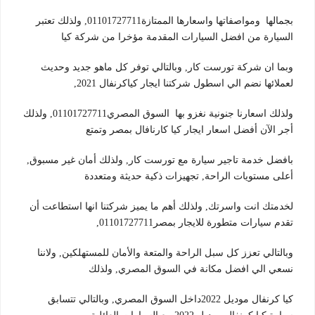
بجمالها ومواصفاتها واسعارها الممتازة01101727711, ولذلك تعتبر
السيارة من افضل السيارات المقدمة مؤخرا من شركة كيا
وبما ان شركة تورست كار, وبالتالي توفر كل ماهو جديد وحديث
لعملائها نضم الي اسطول شركتنا ايجار كياكرنفال 2021,
ولذلك اسعارنا جنونية نغزو بها السوق المصري01101727711, ولذلك
أجر الآن أفضل اسعار ايجار كيا كارنافال بمصر وتمتع
بافضل خدمة تاجير سيارة مع تورست كار, ولذلك أمان غير مسبوق,
أعلى مستويات الراحة, تجهيزات ذكية حديثة ومتعددة
لخدمتك انت واسرتك, ولذلك أهم ما يميز شركتنا انها استطاعت أن
تقدم سيارات متطورة للايجار بمصر01101727711,
وبالتالي تعزز كل سبل الراحة والمتعة والأمان للمستهلكين, ولاننا
نسعي الي افضل مكانة في السوق المصري, ولذلك
كيا كرنفال موديل 2022داخل السوق المصري, وبالتالي تتسابق