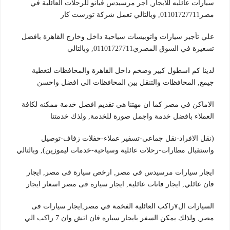
سيارات عائليه للايجار, أجر مرسيدس فيانو للرحلات العائلية في
مصر01101727711, وبالتالي تعمل شركة تورست كار
علي تأجير سيارات واتوبيسات سياحية داخل وخارج القاهرة بافضل
تسعيرة في السوق المصري01101727711, وبالتالي
لدينا كم اسطول كبير وضخم داخل القاهرة والمحافظات لتغطية
جيمع, المحافظات والتنقل بين المحافظات الي افضل واحسن
الاماكن في مصر كما ان مهتنا هي تقديم افضل خدمة ممكنه لكافة
العملاء بافضل خدمة واجمل صورة للخدمة, ولذك خدمتنا
(نقل الافراد-نقل جماعي-تسفير عملاء-حفلات زفاف-توصيل
واستقبال مطارات-رحلات عائلية وسياحية-خدمات ليموزين), وبالتالي
ايجار سيارات مرسيدس في مصر, ارخص سيارة فى مصر, ايجار
فان عائلي, ايجار فانات عائلية, ايجار سيارة فى مصر اسعار ايجار
السيارات ال٧راكب العائلية الفخمة في مصر,ايجار سيارات فى
مصر, ولذلك يمكن السفر بايجار سياره فان اتش وان 7 راكب الي