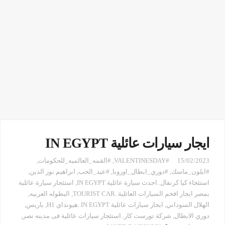
ايجار سيارات عائلية IN EGYPT
15/02/2023
#VALENTINESDAY
,
#القمه_العالميه_للحكومات
,
#ايلون_ماسك
,
#دوري_ابطال_اوروبا
,
#عيد_الحب
,
ابراهيم نور الدين
,
استئجاء كيا كرنفال..احدث سيارة عائلية IN EGYPT
,
استئجار سيارة عائلية
بمصر ايجار افخم السيارات العائلية..TOURIST CAR
,
البطوله العربيه
,
الهلال السوداني
,
ايجار سيارات عائلية IN EGYPT..هيونداي H1
,
باريس
,
دوري الابطال
,
شركة تورست كار..استئجار سيارات عائلية فى مدينه نصر
,