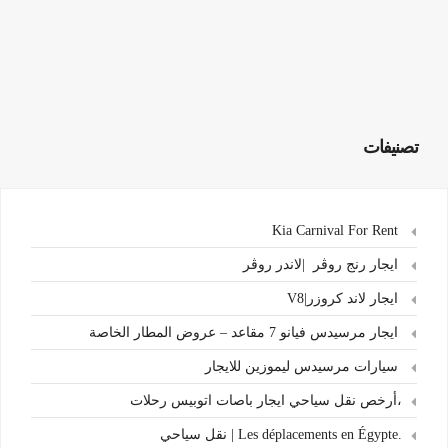
تصنيفات
Kia Carnival For Rent
ايجار رنج روڤر |لاندر روڤر
ايجار لاند كروزر|V8
ايجار مرسيدس فيانو 7 مقاعد – عروض المطار الخاصة
سيارات مرسيدس ليموزين للايجار
،أرخص نقل سياحي ايجار باصات اتوبيس رحلات
.Les déplacements en Égypte | نقل سياحي