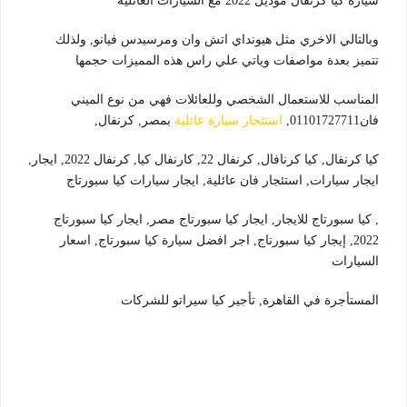
سيارة كيا كرنفال موديل 2022 مع السيارات العائلية
وبالتالي الاخري مثل هيونداي اتش وان ومرسيدس فيانو, ولذلك
تتميز بعدة مواصفات وياتي علي راس هذه المميزات حجمها
المناسب للاستعمال الشخصي وللعائلات فهي من نوع الميني
فان01101727711,
استئجار سيارة عائلية
بمصر, كرنفال,
كيا كرنفال, كيا كرنافال, كرنفال 22, كارنفال كيا, كرنفال 2022, ايجار,
ايجار سيارات, استئجار فان عائلية, ايجار سيارات كيا سبورتاج
, كيا سبورتاج للايجار, ايجار كيا سبورتاج مصر, ايجار كيا سبورتاج
2022, إيجار كيا سبورتاج, اجر افضل سيارة كيا سبورتاج, اسعار
السيارات
المستأجرة في القاهرة, تأجير كيا سيراتو للشركات