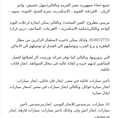
جميع انحاء جمهوريه مصر العربيه وبالتالي(سهل حشيش- وادي
الريان – الغردقه- الفيوم – الاسكندريه- شرم الشيخ -الجونه- سيوه –
مرسي مطروح- العين السخنه), وبالتالي يمكن ايجاره لرحلات اليوم
الواحد وبالتالي(مكتبه الاسكندريه – الاهرمات- المتاحف- دريم بارك)
01101727711, ولذلك يمكن تاجيره لاستقبال الزائرين من مطار
القاهره و برج العرب وتوصليهم الي الفندق او توصيلهم الي الاماكن
التي يزورونها, وبالتالي كما نوفر شركه تورست كار لعملائها افضل
السائقين لديهم خبره و كفائه عاليه في مجال السوائقة, ايجار فانات
عائلية,
تأجير سيارات عائلية في مصر, ايجار فان عائلي, ايجار سيارات,
ايجار سيارة عوائل, وبالتالي ايجار سيارات في مصر, اسعار سيارات,
ايجار سيارة
h1, سيارات, مرسيدس للايجار اليومي, ايجارمرسيدس, تأجير
سيارات, ايجار اتش وان, ولذلك تاجير سيارات, سيارات فارهة, ايجار
مرسيدس,