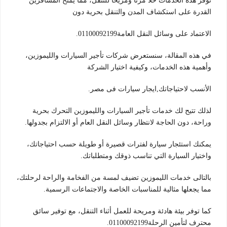
توفر هذه الخدمات حلاً مرنًا ومريحًا للتنقل، مما يمنح المسافرين
القدرة على استكشاف المدن والتنقل بحرية دون
الاعتماد على وسائل النقل العامة01100092199.
في هذه المقالة، سنستعرض شركات تأجير السيارات والليموزين،
وأهمية هذه الخدمات، وكيفية اختيار الشركة
الأنسب لاحتياجاتك,ايجار سيارات فى مصر.
لذلك تتيح لك خدمات تأجير السيارات والليموزين التحرك بحرية
وراحة، دون الحاجة لانتظار وسائل النقل العام أو الالتزام بجدولها.
يمكنك استئجار سيارة لفترات قصيرة أو طويلة حسب احتياجاتك،
واختيار السيارة التي تناسب ذوقك ومتطلباتك.
بالتالى خدمات الليموزين تضيف لمسة من الفخامة والراحة لرحلتك،
مما يجعلها مثالية للمناسبات الخاصة والاجتماعات الرسمية.
كما توفر بيئة هادئة ومريحة للعمل أثناء التنقل، مع توفير سائق
محترف لتأمين الرحلة01100092199.