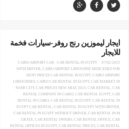
ايجار ليموزين رنج روفر-سيارات فخمة
للايجار
CAIRO AIRPORT CAR . CAR RENTAL IN EGYPT
07/02/2023
WITH DRIVER
,
CAIRO AIRPORT LIMOUSINE MERCEDES FOR
RENT PRICES CAR RENTAL IN EGYPT
,
CAIRO AIRPORT
LIMOUSINES
,
CAIRO CAR RENTAL IN EGYPT
,
CAR MARKET IN
NASR CITY
,
CAR PRICES NEW ARAT 2023
,
CAR RENTAL
,
CAR
RENTAL COMPANY IN CAIRO
,
CAR RENTAL EGYPT
,
CAR
RENTAL IN CAIRO
,
CAR RENTAL IN EGYPT
,
CAR RENTAL IN
EGYPT CAR RENTAL
,
CAR RENTAL IN EGYPT WITH DRIVER
,
CAR RENTAL IN EGYPT WITHOUT DRIVER
,
CAR RENTAL IN M
GRATE
,
CAR RENTAL OFFERS
,
CAR RENTAL OFFICE
,
CAR
RENTAL OFFICES IN EGYPT
,
CAR RENTAL PRICES
,
CAR RENTAL